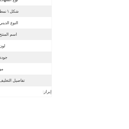
شكل \ نمط:
النوع الديني
اسم المنتج
لون
جودة
مو
تفاصيل التغليف
إبراز: