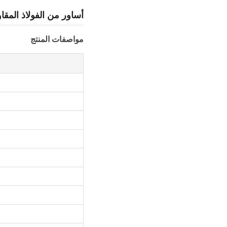
أساور من الفولاذ المقاوم للصدأ 18 قيراط من الزركون والنحاس مط
مواصفات المنتج