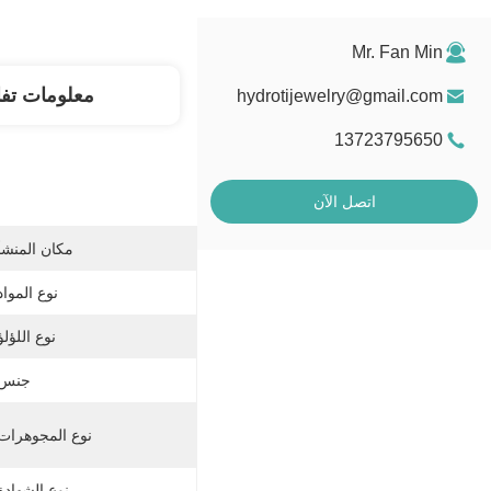
Mr. Fan Min
معلومات تف
hydrotijewelry@gmail.com
13723795650
اتصل الآن
مكان المنشأ
نوع المواد
نوع اللؤلؤ
جنس:
نوع المجوهرات
نوع الشهادة