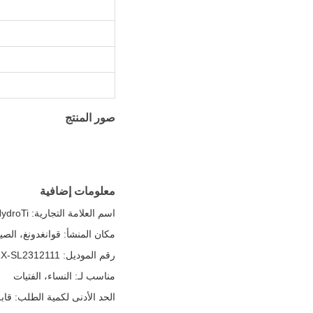
صور المنتج
معلومات إضافية
اسم العلامة التجارية: HydroTi
مكان المنشأ: قوانغدونغ، الصي
رقم الموديل: ZX-SL2312111
مناسب لـ: النساء، الفتيات
الحد الأدنى لكمية الطلب: قاب