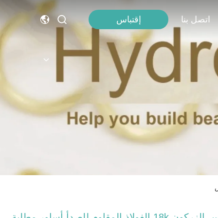
اتصل بنا
إقتباس
النحاس الزركون 18k الفولاذ المقاوم للصدأ أساور مطلية