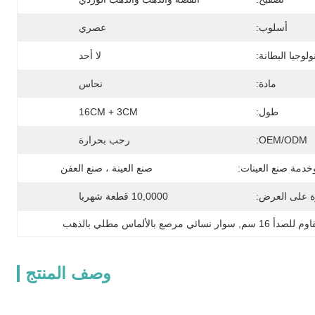
أسلوب:
عصري
ولوجيا البطانة:
لا أحد
مادة:
نحاس
طول:
16CM + 3CM
OEM/ODM:
رحب بحرارة
خدمة صنع العينات:
صنع العينة ، صنع العفن
ة على العرض:
10,0000 قطعة شهريا
, 
سوار نسائي مرصع بالألماس مطلي بالذهب
وصف المنتج