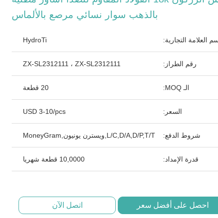
بالذهب سوار نسائي مرصع بالألماس
م العلامة التجارية:
HydroTi
رقم الطراز:
ZX-SL2312111 ، ZX-SL2312111
الـ MOQ:
20 قطعة
السعر:
USD 3-10/pcs
شروط الدفع:
L/C,D/A,D/P,T/T,ويسترن يونيون,MoneyGram
قدرة الإمداد:
10,0000 قطعة شهريا
احصل على أفضل سعر
اتصل الآن