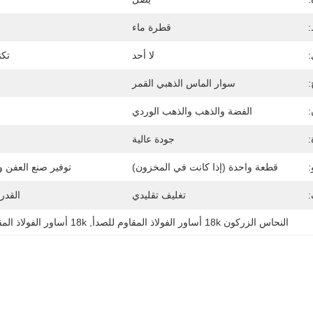
قطرة ماء
:
لا أحد
تكن
:
سوار الماس الذهبي القمر
:
الفضة والذهب والذهب الوردي
:
جودة عالية
:
قطعة واحدة (إذا كانت في المخزون)
توفير صنع العفن و
:
تغليف تقليدي
القدر
النحاس الزركون 18k أساور الفولاذ المقاوم للصدأ
, 
18k أساور الفولاذ المقاوم للصدأ 16 سم