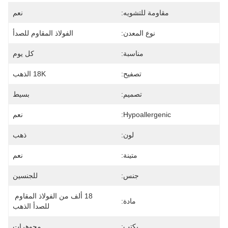
مقاومة للتشويه:
نعم
نوع المعدن:
الفولاذ المقاوم للصدأ
مناسبة:
كل يوم
تصفيح:
18K الذهب
تصميم:
بسيط
Hypoallergenic:
نعم
لون:
ذهب
متينة:
نعم
جنس:
للجنسين
18 ألف من الفولاذ المقاوم 
مادة:
للصدأ الذهب
يكتب:
مجوهرات