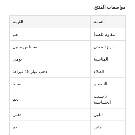
مواصفات المنتج
السمة
القيمة
مقاوم للصدأ
نعم
نوع المعدن
ستانلس ستيل
المناسبة
يومي
الطلاء
ذهب عيار 18 قيراط
التصميم
بسيط
لا يسبب
نعم
الحساسية
اللون
ذهبي
متين
نعم