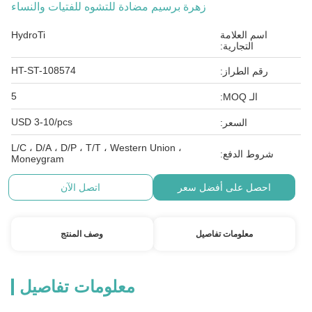
زهرة برسيم مضادة للتشوه للفتيات والنساء
اسم العلامة
HydroTi
التجارية:
HT-ST-108574
رقم الطراز:
5
الـ MOQ:
USD 3-10/pcs
السعر:
L/C ، D/A ، D/P ، T/T ، Western Union ،
شروط الدفع:
Moneygram
احصل على أفضل سعر
اتصل الآن
معلومات تفاصيل
وصف المنتج
معلومات تفاصيل