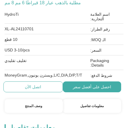
مطلية بالذهب عيار 18 قيراطًا 6 مم 8 مم
اسم العلامة
HydroTi
التجارية:
XL-AL24110701
رقم الطراز:
10 قطع
الـ MOQ:
USD 3-10/pcs
السعر:
Packaging
تغليف تقليدي
Details:
L/C,D/A,D/P,T/T,ويسترن يونيون,MoneyGram
شروط الدفع:
احصل على أفضل سعر
اتصل الآن
معلومات تفاصيل
وصف المنتج
معلومات تفاصيل