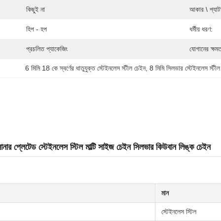
কিছুই না
আকার \ প্যাটার
হিপ - হপ
ধর্মীয় ধরণ:
প্রচলিত প্যাকেজিং
যোগানের ক্ষমত
6 মিমি 18 কে স্বর্ণের ধাতুযুক্ত স্টেইনলেস স্টীল চেইন
, 
8 মিমি সিলভার স্টেইনলেস স্টী
লেটেড স্টেইনলেস স্টিল মাল্টি সাইজ চেইন সিলভার কিউবান লিঙ্ক চেইন
মান
স্টেইনলেস স্টিল