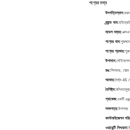
পণ্যের তথ্য
উৎপত্তিস্থল:
গুয়
ব্র্যান্ড নাম:
হাইড্রো
মডেল নম্বর:
এক্
পণ্যের নাম:
পুরুষদ
পণ্যের প্রকার:
পুর
উপাদান:
স্টেইনলেস
রঙ:
সিলভার, গোল্ড
আকার:
দৈর্ঘ্য 45
বৈশিষ্ট্য:
মলিনতামুক্
প্যাকেজ:
একটি opp
সনদপত্র:
উপলব্ধ
কাস্টমাইজেশন পরি
ওয়ারেন্টি নিশ্চয়তা: