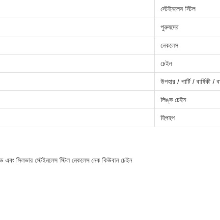
স্টেইনলেস স্টিল
পুরুষদের
নেকলেস
চেইন
উপহার / পার্টি / বার্ষিকী / 
লিঙ্ক চেইন
হিপহপ
গোল্ড এবং সিলভার স্টেইনলেস স্টিল নেকলেস নেক কিউবান চেইন