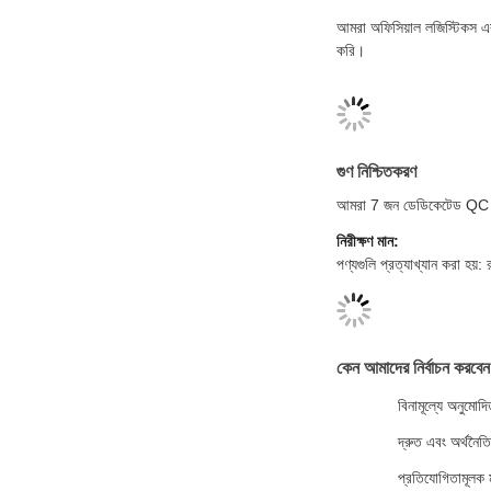
আমরা অফিসিয়াল লজিস্টিকস এবং 
করি।
গুণ নিশ্চিতকরণ
আমরা 7 জন ডেডিকেটেড QC ইন্সপ
নিরীক্ষণ মান:
পণ্যগুলি প্রত্যাখ্যান করা হয়:
কেন আমাদের নির্বাচন করবেন
বিনামূল্যে অনুমো
দ্রুত এবং অর্থনৈত
প্রতিযোগিতামূলক ম