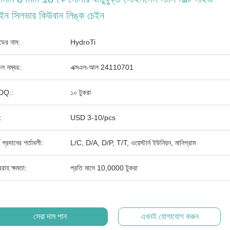
ইন সিলভার কিউবান লিঙ্ক চেইন
যান্ডের নাম:
HydroTi
ল নম্বর:
এক্সএল-আল 24110701
OQ.:
১০ টুকরা
:
USD 3-10/pcs
থ প্রদানের শর্তাবলী:
L/C, D/A, D/P, T/T, ওয়েস্টার্ন ইউনিয়ন, মানিগ্রাম
রাহ ক্ষমতা:
প্রতি মাসে 10,0000 টুকরা
সেরা দাম পান
এখনই যোগাযোগ করুন