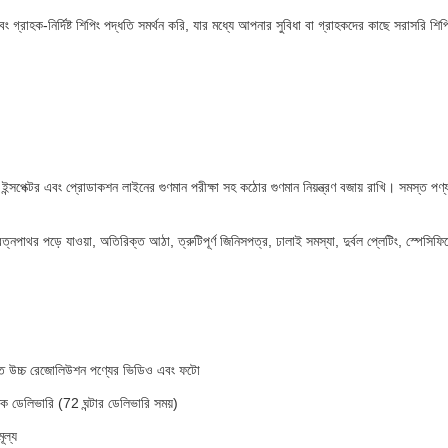
গ্রাহক-নির্দিষ্ট শিপিং পদ্ধতি সমর্থন করি, যার মধ্যে আপনার সুবিধা বা গ্রাহকদের কাছে সরাসরি শিপি
েক্টর এবং প্রোডাকশন লাইনের গুণমান পরীক্ষা সহ কঠোর গুণমান নিয়ন্ত্রণ বজায় রাখি। সমস্ত পণ্য এ
 রত্নপাথর পড়ে যাওয়া, অতিরিক্ত আঠা, ত্রুটিপূর্ণ জিনিসপত্র, ঢালাই সমস্যা, দুর্বল প্লেটিং, স্পেসি
দিত উচ্চ রেজোলিউশন পণ্যের ভিডিও এবং ফটো
িক ডেলিভারি (72 ঘন্টার ডেলিভারি সময়)
ূল্য