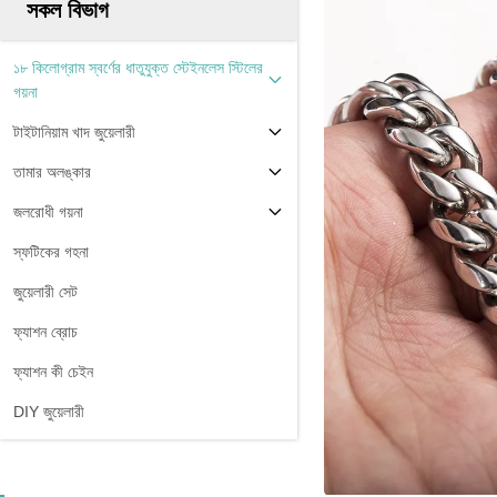
সকল বিভাগ
১৮ কিলোগ্রাম স্বর্ণের ধাতুযুক্ত স্টেইনলেস স্টিলের
গয়না
টাইটানিয়াম খাদ জুয়েলারী
তামার অলঙ্কার
জলরোধী গয়না
স্ফটিকের গহনা
জুয়েলারী সেট
ফ্যাশন ব্রোচ
ফ্যাশন কী চেইন
DIY জুয়েলারী