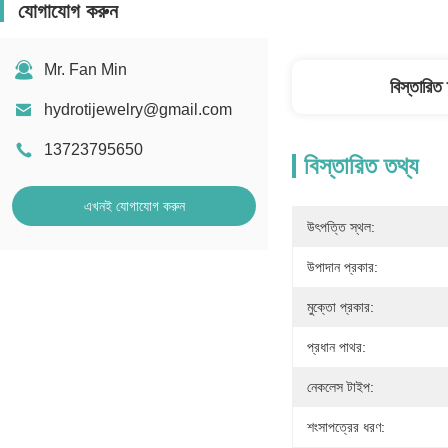
যোগাযোগ করুন
Mr. Fan Min
বিস্তারিত
hydrotijewelry@gmail.com
13723795650
বিস্তারিত তথ্য
এখনই যোগাযোগ করুন
উৎপত্তি স্থল:
উপাদান প্রকার:
মুক্তো প্রকার:
প্রধান পাথর:
নেকলেস টাইপ:
শংসাপত্রের ধরণ: