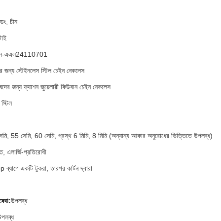
াংডং, চীন
টাই
সএল-এএল24110701
ের জন্য স্টেইনলেস স্টিল চেইন নেকলেস
ুষদের জন্য ফ্যাশন জুয়েলারী কিউবান চেইন নেকলেস
 স্টিল
 সেমি, 55 সেমি, 60 সেমি, প্রস্থ 6 মিমি, 8 মিমি (অন্যান্য আকার অনুরোধের ভিত্তিতে উপলব্ধ)
ত, এলার্জি-প্রতিরোধী
 ব্যাগে একটি টুকরা, তারপর কার্টন দ্বারা
ষেবা:
উপলব্ধ
উপলব্ধ