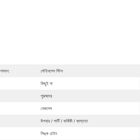
উপাদান:
স্টেইনলেস স্টিল
কিছুই না
পুরুষদের
নেকলেস
উপহার / পার্টি / বার্ষিকী / ব্যস্ততা
লিঙ্ক চেইন