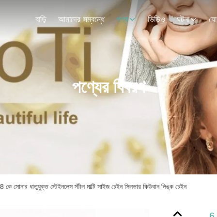
বাড়ি
আমাদের সম্বন্ধে
পণ্য
ভিডিও
ঘটনা
যো
পণ্যের বিবরণ
8 কে সোনার ধাতুযুক্ত স্টেইনলেস স্টীল মাল্টি সাইজ চেইন সিলভার কিউবান লিঙ্ক চেইন
6 