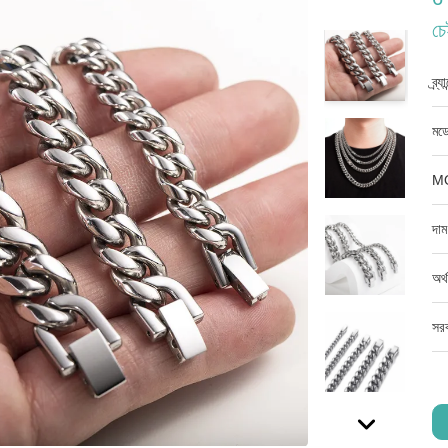
চে
ব্র্
মডে
M
দাম
অর্
সরব