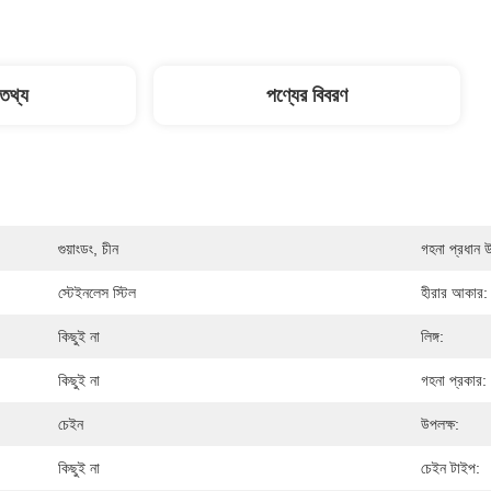
 তথ্য
পণ্যের বিবরণ
গুয়াংডং, চীন
গহনা প্রধান 
স্টেইনলেস স্টিল
হীরার আকার:
কিছুই না
লিঙ্গ:
কিছুই না
গহনা প্রকার:
চেইন
উপলক্ষ:
কিছুই না
চেইন টাইপ: