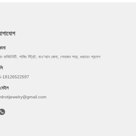
যোগাযোগ
কানা
য়াং কমিউনিটি, শাজিং স্ট্রিট, বাও'আন জেলা, শেনজেন শহর, গুয়াংডং প্রদেশ
লি
6-18126522597
-মেইল
ydrotijewelry@gmail.com