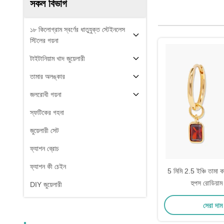
সকল বিভাগ
১৮ কিলোগ্রাম স্বর্ণের ধাতুযুক্ত স্টেইনলেস
স্টিলের গয়না
টাইটানিয়াম খাদ জুয়েলারী
তামার অলঙ্কার
জলরোধী গয়না
স্ফটিকের গহনা
জুয়েলারী সেট
ফ্যাশন ব্রোচ
ফ্যাশন কী চেইন
5 মিমি 2.5 ইঞ্চি তামা কান
হুপস রোডিয়াম 
DIY জুয়েলারী
সেরা দা