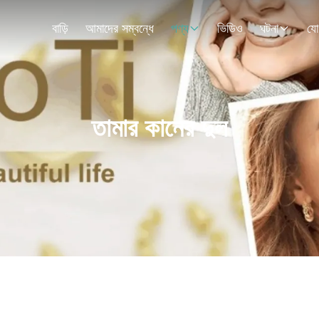
বাড়ি
আমাদের সম্বন্ধে
পণ্য
ভিডিও
ঘটনা
যো
তামার কানের দুল