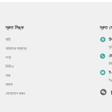
দ্রুত লিঙ্ক
দ্রুত 
বাড়ি
ঠি
ঝু
আমাদের সম্বন্ধে
টে
পণ্য
8
ভিডিও
ই
খবর
h
মামলা
যোগাযোগ করুন