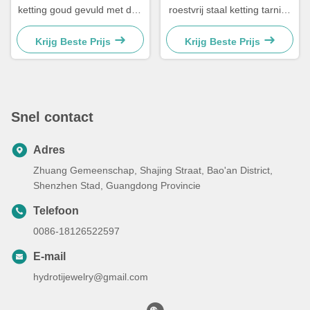
ketting goud gevuld met drie
roestvrij staal ketting tarnish
lagen halskettingen parel
gratis mens Cubaanse link
hanger 17,72 inch
ketting
Krijg Beste Prijs
Krijg Beste Prijs
Snel contact
Adres
Zhuang Gemeenschap, Shajing Straat, Bao'an District,
Shenzhen Stad, Guangdong Provincie
Telefoon
0086-18126522597
E-mail
hydrotijewelry@gmail.com