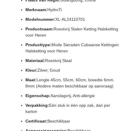
Plaats van Regio:
Guangdong, China
Merknaam:
HydroTi
Modelnummer:
XL-AL24110701
Productnaam:
Roestvrij Stalen Ketting Halsketting
voor Heren
Producttype:
Mode Sieraden Cubaanse Kettingen
Halsketting voor Heren
Materiaal:
Roestvrij Staal
Kleur:
Zilver, Goud
Maat:
Lengte 45cm, 55cm, 60cm, breedte 6mm,
8mm (Andere maten beschikbaar op aanvraag)
Eigenschap:
Aanslagvrij, Anti-allergie
Verpakking:
Eén stuk in één opp zak, dan per
karton
Certificaat:
Beschikbaar
Aanpassingsservice:
Beschikbaar