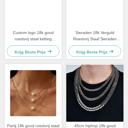
Custom logo 18k goud
Sieraden 18k Verguld
roestvrij staal ketting
Roestvrij Staal Sieraden
mannen sieraden kruis
Vrouw Choker Kruis Ketting
hanger kettingen
20 Inch
Krijg Beste Prijs
Krijg Beste Prijs
Partij 18k goud roestvrij staal
45cm hiphop 18k goud