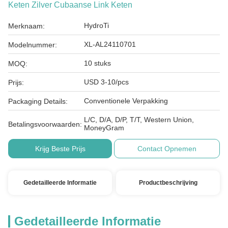
Keten Zilver Cubaanse Link Keten
HydroTi
Merknaam:
XL-AL24110701
Modelnummer:
10 stuks
MOQ:
USD 3-10/pcs
Prijs:
Conventionele Verpakking
Packaging Details:
L/C, D/A, D/P, T/T, Western Union,
Betalingsvoorwaarden:
MoneyGram
Krijg Beste Prijs
Contact Opnemen
Gedetailleerde Informatie
Productbeschrijving
Gedetailleerde Informatie