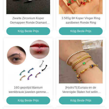
Stud RVS Body Piercing Sieraden 8mm oor piercing sieraden met Kristal
18K Gouden Stalen Body Sieraden Stud Oorbellen 1.0 X 8mm Oor Piercing Sieraden Voor Vrouwen
Zwarte Zirconium Koper
3.565g 8# Koper Vinger Ring
Oornappen Ronde Diamant
aardbeien Ronde Ring
Belly Rings Wholesale ASTM F136 Titanium Piercing Jewelry for Women
Oornappen 3,5g
Krijg Beste Prijs
Krijg Beste Prijs
14K roestvrij staal body piercing juwelen goud labret lip piercing juwelen 1,2 mm
Labret Body Piercing Juwelen Titanium Body Piercing Juwelen Threadless Push Pin Lips Studs
Belly Button Rings Implant Grade Titanium Piercing Jewelry Wholesale
Custom logo 18k goud roestvrij staal ketting mannen sieraden kruis hanger kettingen
16G gepolijst titanium
[HydroTi] Europa en de
wenkbrauw juwelen gemmed
Verenigde Staten hot selling
rail wenkbrauw clicker
18K verguld roestvrij staal
Krijg Beste Prijs
Krijg Beste Prijs
zircon armband senior sense
ins open armband titanium staal