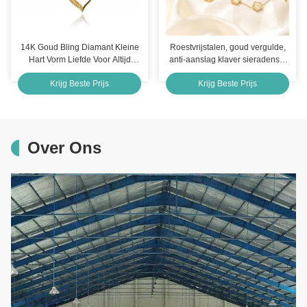
14K Goud Bling Diamant Kleine
Roestvrijstalen, goud vergulde,
Hart Vorm Liefde Voor Altijd
anti-aanslag klaver sieradenset
Ketting Voor Mama
voor meisjes & vrouwen
Krijg Beste Prijs
Krijg Beste Prijs
Over Ons