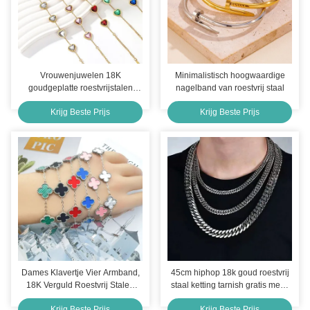
Vrouwenjuwelen 18K
Minimalistisch hoogwaardige
goudgeplatte roestvrijstalen
nagelband van roestvrij staal
ketting kristallen armbanden
Krijg Beste Prijs
Krijg Beste Prijs
voor vrouwen
Dames Klavertje Vier Armband,
45cm hiphop 18k goud roestvrij
18K Verguld Roestvrij Stalen
staal ketting tarnish gratis mens
Geluk Klavertje Vier Armband,
Cubaanse link ketting
Krijg Beste Prijs
Krijg Beste Prijs