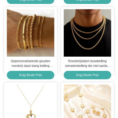
Zilveren Ketting Armband,
Dames Sieraden Cadeau
Gepersonaliseerde gouden
Roestvrijstalen touwketting
roestvrij staal slang ketting
sieradenketting die niet aantast
Armbanden voor vrouwen 6,69
en niet verkleurt
Krijg Beste Prijs
Krijg Beste Prijs
inch