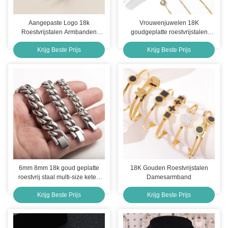
Aangepaste Logo 18k
Vrouwenjuwelen 18K
Roestvrijstalen Armbanden
goudgeplatte roestvrijstalen
Sieraden voor Vrouwen
ketting kristallen armbanden
Krijg Beste Prijs
Krijg Beste Prijs
Armbanden
voor vrouwen
6mm 8mm 18k goud geplatte
18K Gouden Roestvrijstalen
roestvrij staal multi-size keten
Damesarmband
zilver Cubaanse link keten
Krijg Beste Prijs
Krijg Beste Prijs