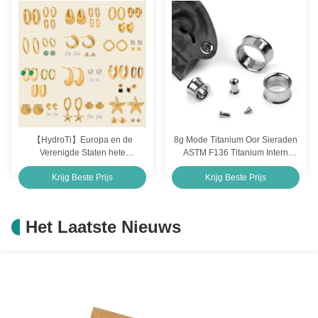
hand sieraden
grensoverschrijdende armband
【HydroTi】Europa en de
8g Mode Titanium Oor Sieraden
Verenigde Staten hete
ASTM F136 Titanium Intern
roestvrijstalen zirkonia
Geschroefde Oogje
Krijg Beste Prijs
Krijg Beste Prijs
oorbellen senior gevoel van
niche parel oorbellen titanium
stalen oor sieraden
Het Laatste Nieuws