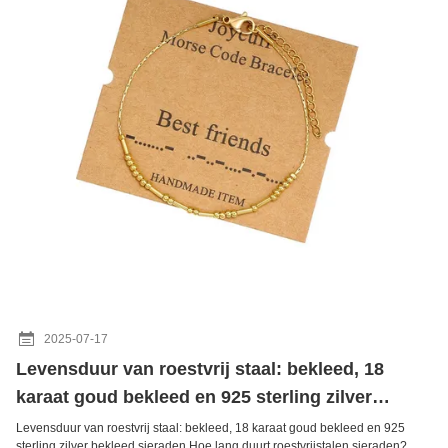
2025-07-17
Levensduur van roestvrij staal: bekleed, 18
karaat goud bekleed en 925 sterling zilver
bekleed sieraden
Levensduur van roestvrij staal: bekleed, 18 karaat goud bekleed en 925
sterling zilver bekleed sieraden Hoe lang duurt roestvrijstalen sieraden?