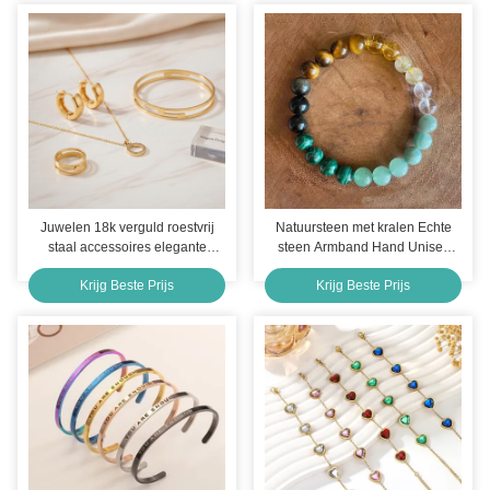
Juwelen 18k verguld roestvrij
Natuursteen met kralen Echte
staal accessoires elegante
steen Armband Hand Unisex
duurzame stijlvolle ontwerpen
8mm Tarnish Free
Krijg Beste Prijs
Krijg Beste Prijs
perfect voor mode en dagelijks
dragen