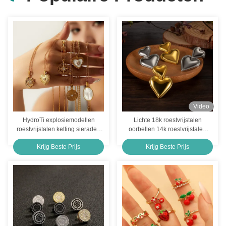
5A Zirkoon Titanium Neus Sieraden ASTM F136 Waterdruppel Ring Body Piercing
Dubbele lagen titanium neussieraden oorbel piercing neusring goud F136 scharnierende segment
Zirkonolie 316l roestvrij staal body piercing juwelen buikknop ringen 12mm
14G 10mm Chirurgisch Staal Lichaam Piercing Sieraden Buik Knop Sieraden
Goud roestvrij staal Piercing Body Sieraden Neus Sieraden Septum Ring 8mm
Video
HydroTi explosiemodellen
Lichte 18k roestvrijstalen
Platte Achterkant Roestvrijstalen Lichaamssieraden Bloem Zirkoon Roestvrijstalen Oorstud 8MM
roestvrijstalen ketting sieraden
oorbellen 14k roestvrijstalen
Europa en de Verenigde Staten
vergulde oorbellen
Vrouwen roestvrij staal body piercing sieraden Zircon Septum Clicker Hoop ODM
Krijg Beste Prijs
Krijg Beste Prijs
mode INS titanium stalen
sleutelbeenketting verguld 18k
goud verliest geen kleur
Custom Logo Chirurgisch Stalen Piercing Sieraden 1.6 X 12mm Navel Ring
halsketting mannen en vrouwen
univer
10mm 12mm RVS Body Piercing Sieraden Unisex Chirurgisch Staal Navelringen
10mm 12mm RVS Lichaamssieraden Rhinestone Navel Piercing Sieraden