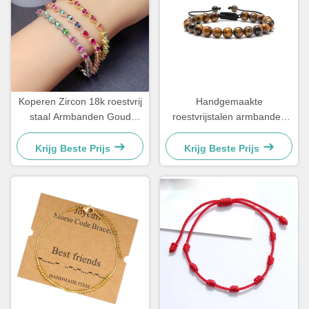
Koperen Zircon 18k roestvrij
Handgemaakte
staal Armbanden Goud
roestvrijstalen armbanden
geplatte Diamant
Couple Gift Mens Tiger Eye
vrouwenarmband
Stone Perlenarmband
Krijg Beste Prijs
Krijg Beste Prijs