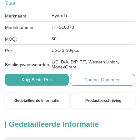
Staal
HydroTi
Merknaam:
HT-SL0078
Modelnummer:
50
MOQ:
USD 3-10/pcs
Prijs:
L/C, D/A, D/P, T/T, Western Union,
Betalingsvoorwaarden:
MoneyGram
Krijg Beste Prijs
Contact Opnemen
Gedetailleerde Informatie
Productbeschrijving
Gedetailleerde Informatie