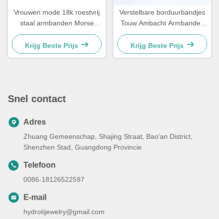
Vrouwen mode 18k roestvrij
Verstelbare borduurbandjes
staal armbanden Morse
Touw Ambacht Armbanden
code armband 21,5cm
Voor Koppel Cadeau 15 -
30cm
Krijg Beste Prijs
Krijg Beste Prijs
Snel contact
Adres
Zhuang Gemeenschap, Shajing Straat, Bao'an District,
Shenzhen Stad, Guangdong Provincie
Telefoon
0086-18126522597
E-mail
hydrotijewelry@gmail.com