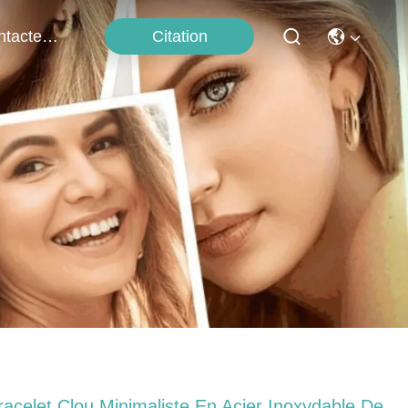
Citation
Contactez-Nous
racelet Clou Minimaliste En Acier Inoxydable De