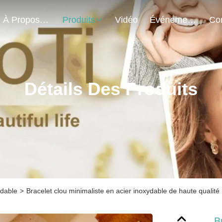
À Propos De Nous
Produits
Vidéo
Événements
Détails Des Produits
ydable
>
Bracelet clou minimaliste en acier inoxydable de haute qualité
B