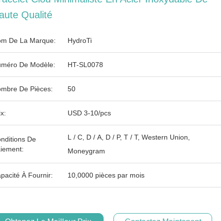
aute Qualité
m De La Marque:
HydroTi
méro De Modèle:
HT-SL0078
mbre De Pièces:
50
ix:
USD 3-10/pcs
L / C, D / A, D / P, T / T, Western Union,
nditions De
iement:
Moneygram
pacité À Fournir:
10,0000 pièces par mois