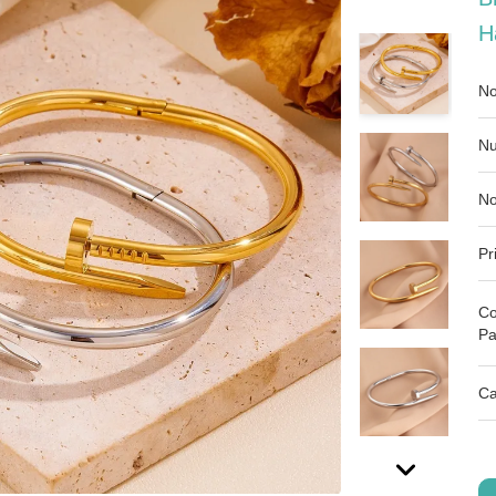
H
No
Nu
No
Pr
Co
Pa
Ca