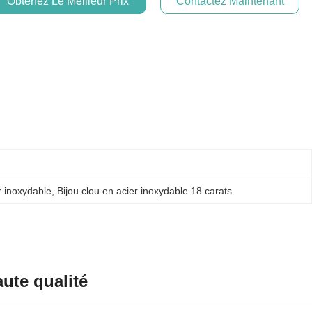
Obtenez Le Meilleur Prix
Contactez Maintenant
r inoxydable
, 
Bijou clou en acier inoxydable 18 carats
aute qualité