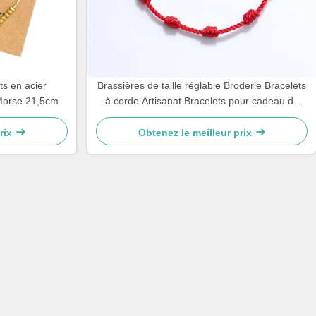
s en acier
Brassières de taille réglable Broderie Bracelets
 Morse 21,5cm
à corde Artisanat Bracelets pour cadeau de
couple 15 - 30cm
rix
Obtenez le meilleur prix