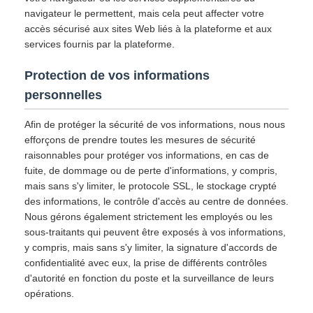
navigateur le permettent, mais cela peut affecter votre
accès sécurisé aux sites Web liés à la plateforme et aux
services fournis par la plateforme.
Protection de vos informations
personnelles
Afin de protéger la sécurité de vos informations, nous nous
efforçons de prendre toutes les mesures de sécurité
raisonnables pour protéger vos informations, en cas de
fuite, de dommage ou de perte d'informations, y compris,
mais sans s'y limiter, le protocole SSL, le stockage crypté
des informations, le contrôle d'accès au centre de données.
Nous gérons également strictement les employés ou les
sous-traitants qui peuvent être exposés à vos informations,
y compris, mais sans s'y limiter, la signature d'accords de
confidentialité avec eux, la prise de différents contrôles
d'autorité en fonction du poste et la surveillance de leurs
opérations.