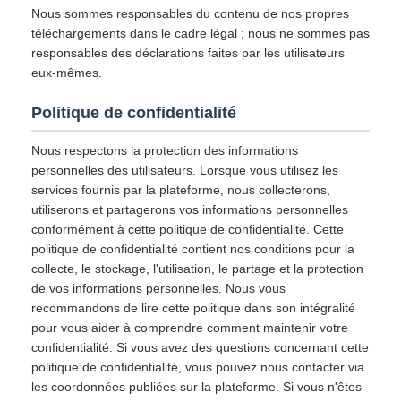
Nous sommes responsables du contenu de nos propres
téléchargements dans le cadre légal ; nous ne sommes pas
responsables des déclarations faites par les utilisateurs
eux-mêmes.
Politique de confidentialité
Nous respectons la protection des informations
personnelles des utilisateurs. Lorsque vous utilisez les
services fournis par la plateforme, nous collecterons,
utiliserons et partagerons vos informations personnelles
conformément à cette politique de confidentialité. Cette
politique de confidentialité contient nos conditions pour la
collecte, le stockage, l'utilisation, le partage et la protection
de vos informations personnelles. Nous vous
recommandons de lire cette politique dans son intégralité
pour vous aider à comprendre comment maintenir votre
confidentialité. Si vous avez des questions concernant cette
politique de confidentialité, vous pouvez nous contacter via
les coordonnées publiées sur la plateforme. Si vous n'êtes