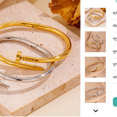
ब्र
मॉड
न्य
मूल
भुग
आपू