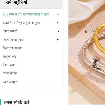
सभी श्रेणियाँ
18k सोने से ढंके स्टेनलेस स्टील के गहने
टाइटेनियम मिश्र धातु के आभूषण
कॉपर ज्वैलरी
जलरोधक आभूषण
क्रिस्टल आभूषण
आभूषण सेट
फैशन ब्रश
फैशन कीचेन
DIY आभूषण
हमसे संपर्क करें