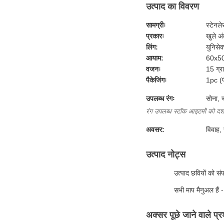
उत्पाद का विवरण
सामग्रीः
स्टेनल
प्रकारः
खुले अ
लिंग:
युनिसेक
आयाम:
60x50
वजनः
15 ग्र
पैकेजिंगः
1pc (प
उपलब्ध रंगः
सोना, च
रंग उपलब्ध स्टॉक आइटमों को दर्शा
अवसर:
विवाह, 
उत्पाद नोट्स
उत्पाद छवियों को संप
सभी माप मैनुअल हैं - 
अक्सर पूछे जाने वाले प्र