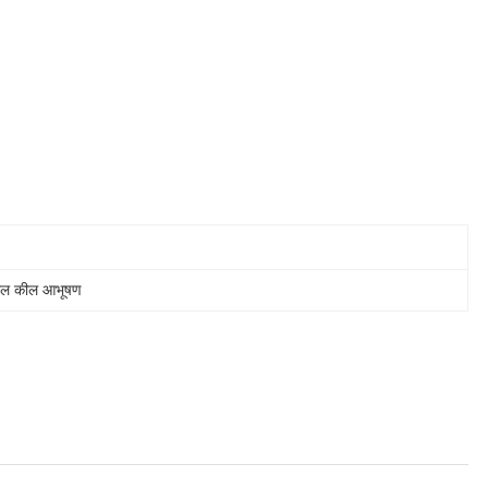
टील कील आभूषण