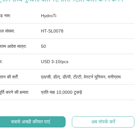
ांड नाम:
HydroTi
ल संख्या:
HT-SL0078
ूनतम आदेश मात्रा:
50
्य:
USD 3-10/pcs
तान की शर्तें:
एल/सी, डी/ए, डी/पी, टी/टी, वेस्टर्न यूनियन, मनीग्राम
र्ति करने की क्षमता:
प्रति माह 10,0000 टुकड़े
सबसे अच्छी कीमत पाएं
अब संपर्क करें