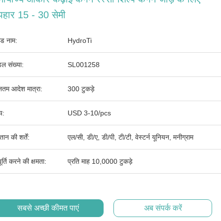
पहार 15 - 30 सेमी
ांड नाम:
HydroTi
ल संख्या:
SL001258
ूनतम आदेश मात्रा:
300 टुकड़े
्य:
USD 3-10/pcs
तान की शर्तें:
एल/सी, डी/ए, डी/पी, टी/टी, वेस्टर्न यूनियन, मनीग्राम
र्ति करने की क्षमता:
प्रति माह 10,0000 टुकड़े
सबसे अच्छी कीमत पाएं
अब संपर्क करें