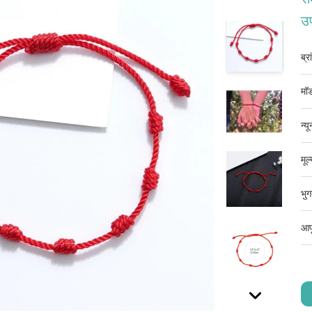
उ
ब्र
मॉड
न्य
मूल
भुग
आपू