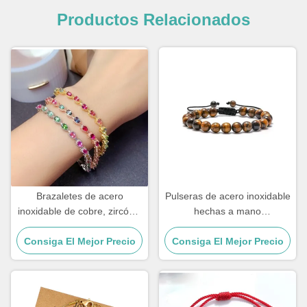
Productos Relacionados
Brazaletes de acero
Pulseras de acero inoxidable
inoxidable de cobre, zircón y
hechas a mano
18k, de oro, con diamantes,
personalizadas, regalo para
Consiga El Mejor Precio
brazalete de mujer.
parejas, pulsera con cuentas
Consiga El Mejor Precio
de piedra ojo de tigre para
hombre