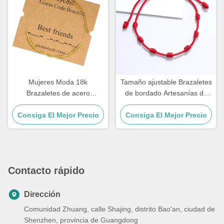
Mujeres Moda 18k
Tamaño ajustable Brazaletes
Brazaletes de acero
de bordado Artesanías de
inoxidable Brazalete de
cuerda Brazaletes para
Consiga El Mejor Precio
código Morse 21.5cm
Consiga El Mejor Precio
pareja 15 - 30cm
Contacto rápido
Dirección
Comunidad Zhuang, calle Shajing, distrito Bao'an, ciudad de
Shenzhen, provincia de Guangdong