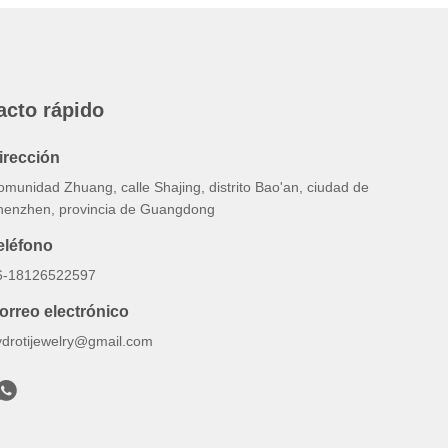
acto rápido
irección
munidad Zhuang, calle Shajing, distrito Bao'an, ciudad de
henzhen, provincia de Guangdong
eléfono
6-18126522597
orreo electrónico
ydrotijewelry@gmail.com