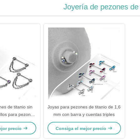
Joyería de pezones de 
es de titanio sin
Joyas para pezones de titanio de 1,6
llos para pezones
mm con barra y cuentas triples
ras con cadena
ejor precio
Consiga el mejor precio