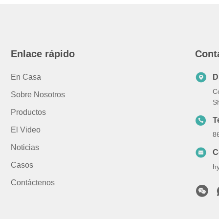
Enlace rápido
Cont
En Casa
D
Co
Sobre Nosotros
S
Productos
T
El Video
8
Noticias
C
Casos
h
Contáctenos