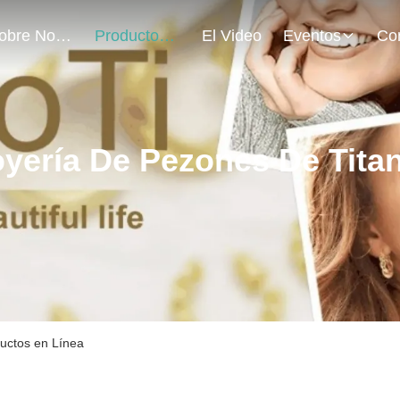
Sobre Nosotros
Productos
El Video
Eventos
yería De Pezones De Tita
ductos en Línea