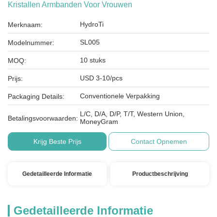
Kristallen Armbanden Voor Vrouwen
HydroTi
Merknaam:
SL005
Modelnummer:
10 stuks
MOQ:
USD 3-10/pcs
Prijs:
Conventionele Verpakking
Packaging Details:
L/C, D/A, D/P, T/T, Western Union,
Betalingsvoorwaarden:
MoneyGram
Krijg Beste Prijs
Contact Opnemen
Gedetailleerde Informatie
Productbeschrijving
Gedetailleerde Informatie