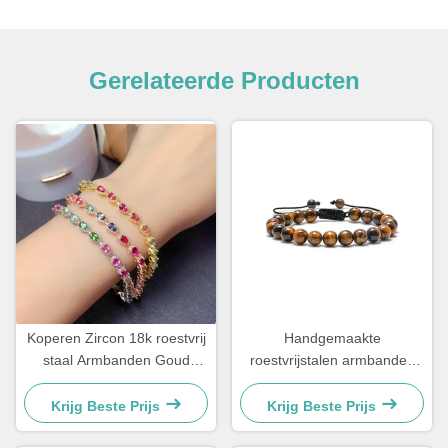
Gerelateerde Producten
Koperen Zircon 18k roestvrij
Handgemaakte
staal Armbanden Goud
roestvrijstalen armbanden
geplatte Diamant
Couple Gift Mens Tiger Eye
vrouwenarmband
Stone Perlenarmband
Krijg Beste Prijs
Krijg Beste Prijs