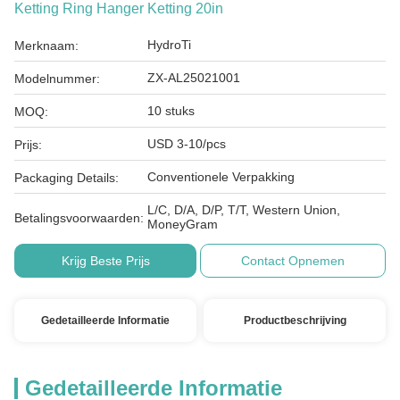
Ketting Ring Hanger Ketting 20in
HydroTi
Merknaam:
ZX-AL25021001
Modelnummer:
10 stuks
MOQ:
USD 3-10/pcs
Prijs:
Conventionele Verpakking
Packaging Details:
L/C, D/A, D/P, T/T, Western Union,
Betalingsvoorwaarden:
MoneyGram
Krijg Beste Prijs
Contact Opnemen
Gedetailleerde Informatie
Productbeschrijving
Gedetailleerde Informatie