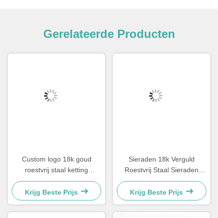
Gerelateerde Producten
Custom logo 18k goud
Sieraden 18k Verguld
roestvrij staal ketting
Roestvrij Staal Sieraden
mannen sieraden kruis
Vrouw Choker Kruis Ketting
hanger kettingen
20 Inch
Krijg Beste Prijs
Krijg Beste Prijs