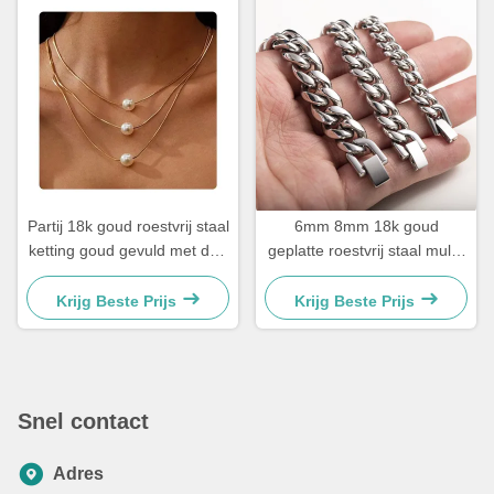
Partij 18k goud roestvrij staal
6mm 8mm 18k goud
ketting goud gevuld met drie
geplatte roestvrij staal multi-
lagen halskettingen parel
size keten zilver Cubaanse
hanger 17,72 inch
link keten
Krijg Beste Prijs
Krijg Beste Prijs
Snel contact
Adres