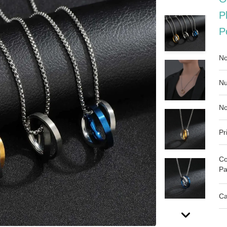
P
P
No
Nu
No
Pr
Co
Pa
Ca