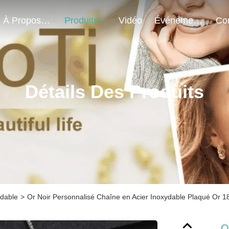
À Propos De Nous
Produits
Vidéo
Événements
Détails Des Produits
ydable
>
Or Noir Personnalisé Chaîne en Acier Inoxydable Plaqué Or 1
O