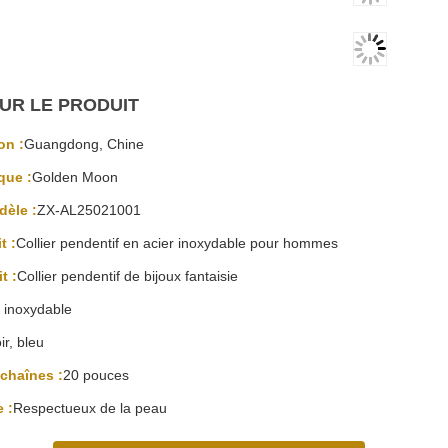
UR LE PRODUIT
on :
Guangdong, Chine
que :
Golden Moon
èle :
ZX-AL25021001
t :
Collier pendentif en acier inoxydable pour hommes
t :
Collier pendentif de bijoux fantaisie
r inoxydable
ir, bleu
chaînes :
20 pouces
 :
Respectueux de la peau