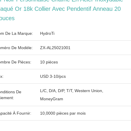
laqué Or 18k Collier Avec Pendentif Anneau 20
ouces
m De La Marque:
HydroTi
méro De Modèle:
ZX-AL25021001
mbre De Pièces:
10 pièces
ix:
USD 3-10/pcs
L/C, D/A, D/P, T/T, Western Union,
nditions De
iement:
MoneyGram
pacité À Fournir:
10,0000 pièces par mois