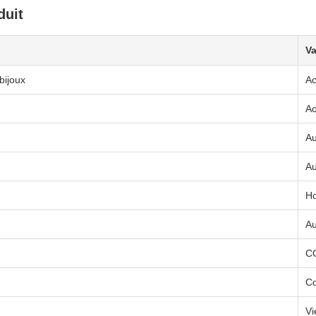
duit
Va
bijoux
Ac
Ac
A
A
H
A
C
Co
Vi