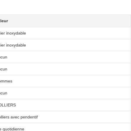
leur
ier inoxydable
ier inoxydable
ucun
ucun
ommes
ucun
OLLIERS
lliers avec pendentif
e quotidienne