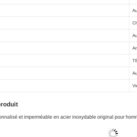
A
Ch
A
A
T
A
Vi
produit
sonnalisé et imperméable en acier inoxydable original pour ho