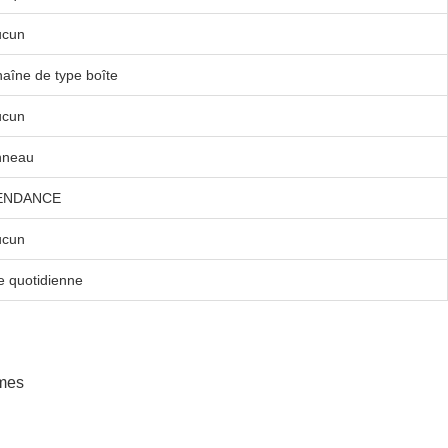
ucun
aîne de type boîte
ucun
nneau
ENDANCE
ucun
e quotidienne
mmes