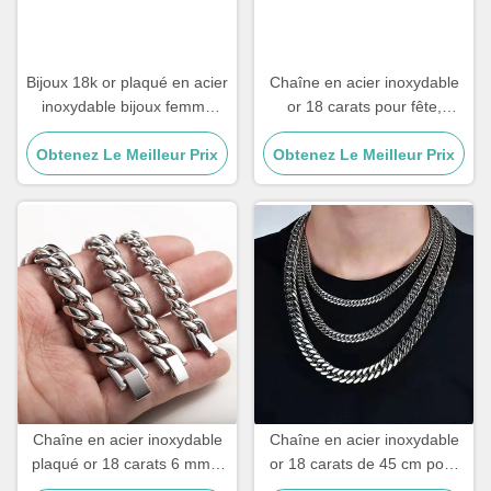
Bijoux 18k or plaqué en acier
Chaîne en acier inoxydable
inoxydable bijoux femme
or 18 carats pour fête,
Choker Croix Collier 20
remplie d'or, colliers à trois
Obtenez Le Meilleur Prix
pouces
Obtenez Le Meilleur Prix
couches, pendentif perle,
17,72 pouces
Chaîne en acier inoxydable
Chaîne en acier inoxydable
plaqué or 18 carats 6 mm 8
or 18 carats de 45 cm pour
mm, chaîne gourmette
homme, style hip-hop,