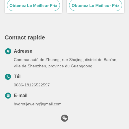
Obtenez Le Meilleur Prix
cubaine argentée de
Obtenez Le Meilleur Prix
chaîne cubaine, sans
plusieurs tailles
ternissement
Contact rapide
Adresse
Communauté de Zhuang, rue Shajing, district de Bao'an,
ville de Shenzhen, province du Guangdong
Tél
0086-18126522597
E-mail
hydrotijewelry@gmail.com