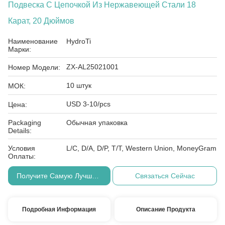
Подвеска С Цепочкой Из Нержавеющей Стали 18
Карат, 20 Дюймов
Наименование
HydroTi
Марки:
ZX-AL25021001
Номер Модели:
10 штук
МОК:
USD 3-10/pcs
Цена:
Packaging
Обычная упаковка
Details:
Условия
L/C, D/A, D/P, T/T, Western Union, MoneyGram
Оплаты:
Получите Самую Лучшую Цену
Связаться Сейчас
Подробная Информация
Описание Продукта