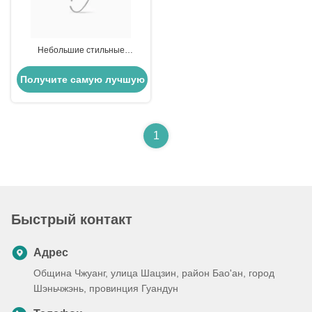
Небольшие стильные
водонепроницаемые серьги
Сабель серебряный наручник
Получите самую лучшую
цену
1
Быстрый контакт
Адрес
Община Чжуанг, улица Шацзин, район Бао'ан, город
Шэньчжэнь, провинция Гуандун