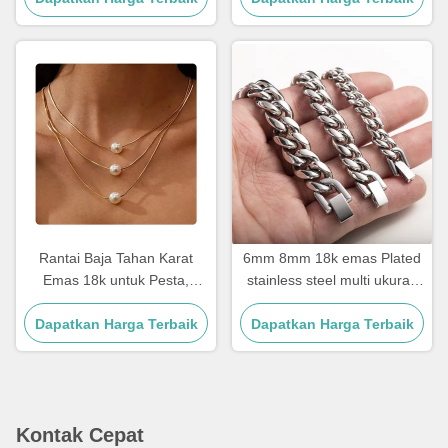
Rantai Baja Tahan Karat
6mm 8mm 18k emas Plated
Emas 18k untuk Pesta,
stainless steel multi ukuran
Dilapisi Emas, Kalung Tiga
rantai perak Kuba Link rantai
Dapatkan Harga Terbaik
Lapis dengan Liontin
Dapatkan Harga Terbaik
Mutiara, 17.72 Inci
Kontak Cepat