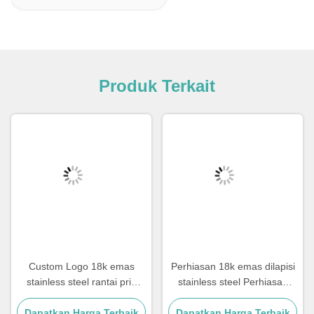
Produk Terkait
Custom Logo 18k emas
Perhiasan 18k emas dilapisi
stainless steel rantai pria
stainless steel Perhiasan
Perhiasan Cross Pendant
Wanita Choker Cross Kalung
Dapatkan Harga Terbaik
Rantai
Dapatkan Harga Terbaik
20 Inch