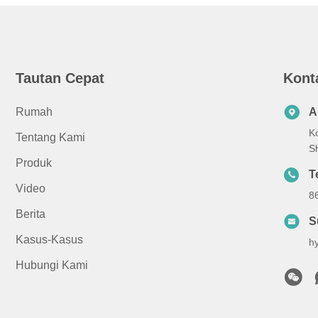
Tautan Cepat
Kont
Rumah
A
K
Tentang Kami
S
Produk
T
Video
8
Berita
S
Kasus-Kasus
h
Hubungi Kami