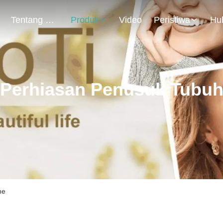
Tentang Kami
Produk
Video
Peristiwa
Perhiasan Penusuk Tubu
ne