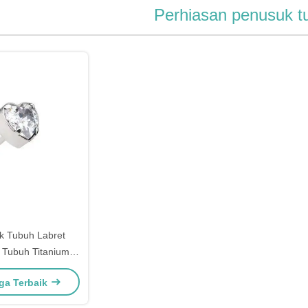
Perhiasan penusuk t
ik Tubuh Labret
k Tubuh Titanium
orong Tanpa Ulir
ga Terbaik