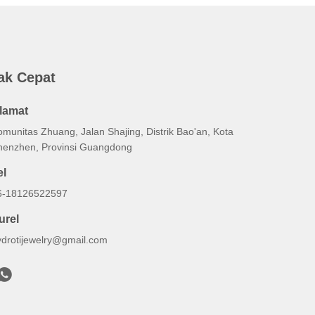
ak Cepat
lamat
omunitas Zhuang, Jalan Shajing, Distrik Bao'an, Kota
henzhen, Provinsi Guangdong
el
6-18126522597
urel
ydrotijewelry@gmail.com