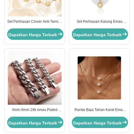
Set Perhiasan Clover Anti-Tarnish
Set Perhiasan Kalung Emas
Plated Emas Baja Rinsing untuk
Fashion dengan Kalung Manik-
Anak Perempuan & Wanita
manik Mutiara Akrilik untuk
Dapatkan Harga Terbaik
Dapatkan Harga Terbaik
Wanita
6mm 8mm 18k emas Plated
Rantai Baja Tahan Karat Emas
stainless steel multi ukuran rantai
18k untuk Pesta, Dilapisi Emas,
perak Kuba Link rantai
Kalung Tiga Lapis dengan Liontin
Dapatkan Harga Terbaik
Dapatkan Harga Terbaik
Mutiara, 17.72 Inci