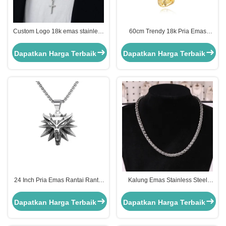
Custom Logo 18k emas stainless
60cm Trendy 18k Pria Emas
steel rantai pria Perhiasan Cross
Rantai Baja Ringan 2,5cm Ss
Pendant Rantai
Rantai Emas
Dapatkan Harga Terbaik
Dapatkan Harga Terbaik
24 Inch Pria Emas Rantai Rantai
Kalung Emas Stainless Steel
Serigala Pendant Kalung
Tahan Air Kustom Rantai Perak
Panjang
Stainless 45cm
Dapatkan Harga Terbaik
Dapatkan Harga Terbaik