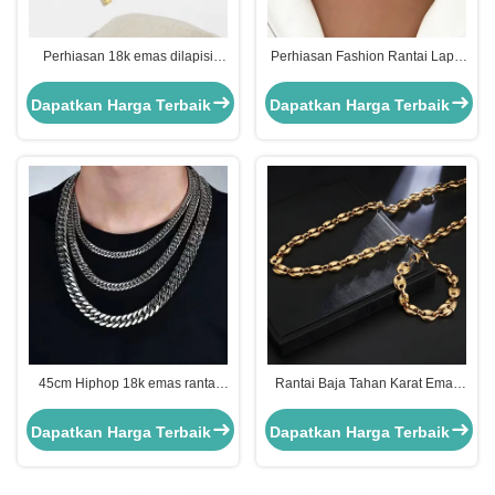
Perhiasan 18k emas dilapisi
Perhiasan Fashion Rantai Lapis
stainless steel Perhiasan Wanita
Emas Dijamin Rantai Kotak
Choker Cross Kalung 20 Inch
Panjang Dengan Liontin
Dapatkan Harga Terbaik
Dapatkan Harga Terbaik
45cm Hiphop 18k emas rantai
Rantai Baja Tahan Karat Emas
stainless steel Tarnish bebas
18k 7mm 9mm Rantai Hidung
Mens Kuba Link Kalung
Babi Anti Karat untuk Pria
Dapatkan Harga Terbaik
Dapatkan Harga Terbaik