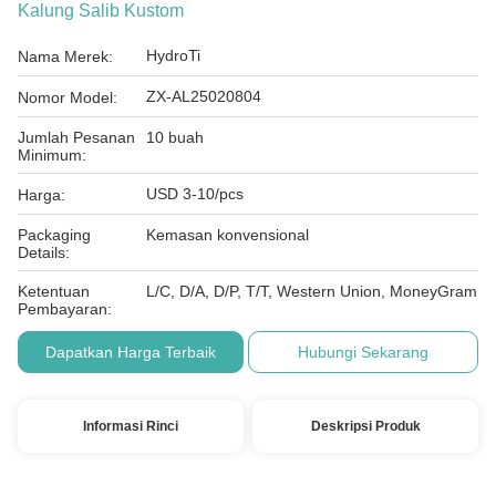
Kalung Salib Kustom
HydroTi
Nama Merek:
ZX-AL25020804
Nomor Model:
Jumlah Pesanan
10 buah
Minimum:
USD 3-10/pcs
Harga:
Packaging
Kemasan konvensional
Details:
Ketentuan
L/C, D/A, D/P, T/T, Western Union, MoneyGram
Pembayaran:
Dapatkan Harga Terbaik
Hubungi Sekarang
Informasi Rinci
Deskripsi Produk