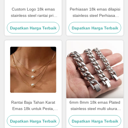
Custom Logo 18k emas
Perhiasan 18k emas dilapisi
stainless steel rantai pria
stainless steel Perhiasan
Perhiasan Cross Pendant
Wanita Choker Cross Kalung
Dapatkan Harga Terbaik
Rantai
Dapatkan Harga Terbaik
20 Inch
Rantai Baja Tahan Karat
6mm 8mm 18k emas Plated
Emas 18k untuk Pesta,
stainless steel multi ukuran
Dilapisi Emas, Kalung Tiga
rantai perak Kuba Link rantai
Dapatkan Harga Terbaik
Lapis dengan Liontin
Dapatkan Harga Terbaik
Mutiara, 17.72 Inci