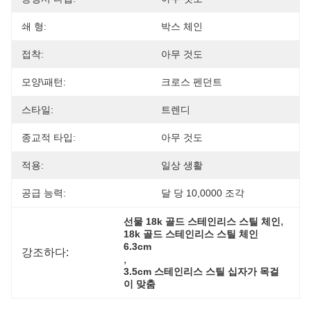
쇄 형:
박스 체인
접착:
아무 것도
모양\패턴:
크로스 펜던트
스타일:
트렌디
종교적 타입:
아무 것도
적용:
일상 생활
공급 능력:
달 당 10,0000 조각
, 
선물 18k 골드 스테인리스 스틸 체인
18k 골드 스테인리스 스틸 체인 
6.3cm
강조하다:
, 
3.5cm 스테인리스 스틸 십자가 목걸
이 맞춤