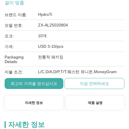
걸이 맞춤
HydroTi
브랜드 이름:
ZX-AL25020804
모델 번호:
10개
모크:
USD 3-10/pcs
가격:
Packaging
전통적 패키징
Details:
L/C,D/A,D/P,T/T,웨스턴 유니온,MoneyGram
지불 조건:
최고의 가격을 얻으십시오
지금 연락하세요
자세한 정보
제품 설명
자세한 정보