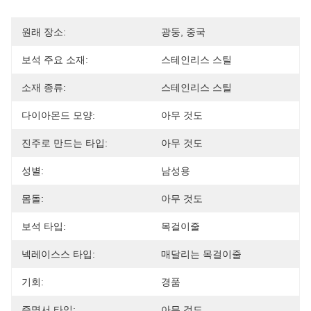
원래 장소:
광둥, 중국
보석 주요 소재:
스테인리스 스틸
소재 종류:
스테인리스 스틸
다이아몬드 모양:
아무 것도
진주로 만드는 타입:
아무 것도
성별:
남성용
몸돌:
아무 것도
보석 타입:
목걸이줄
넥레이스스 타입:
매달리는 목걸이줄
기회:
경품
증명서 타입:
아무 것도