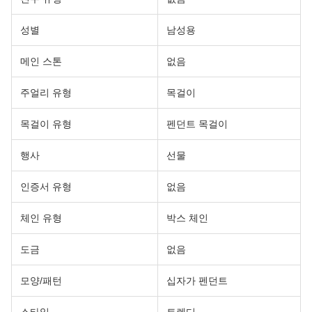
성별
남성용
메인 스톤
없음
주얼리 유형
목걸이
목걸이 유형
펜던트 목걸이
행사
선물
인증서 유형
없음
체인 유형
박스 체인
도금
없음
모양/패턴
십자가 펜던트