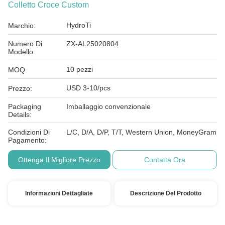
Colletto Croce Custom
HydroTi
Marchio:
Numero Di
ZX-AL25020804
Modello:
10 pezzi
MOQ:
USD 3-10/pcs
Prezzo:
Packaging
Imballaggio convenzionale
Details:
Condizioni Di
L/C, D/A, D/P, T/T, Western Union, MoneyGram
Pagamento:
Ottenga Il Migliore Prezzo
Contatta Ora
Informazioni Dettagliate
Descrizione Del Prodotto