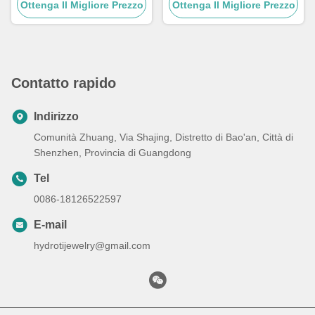
perla pendente 17,72 pollici
Ottenga Il Migliore Prezzo
inossidabile multi dimensioni
Ottenga Il Migliore Prezzo
Catena di legame cubana
argento
Contatto rapido
Indirizzo
Comunità Zhuang, Via Shajing, Distretto di Bao'an, Città di
Shenzhen, Provincia di Guangdong
Tel
0086-18126522597
E-mail
hydrotijewelry@gmail.com