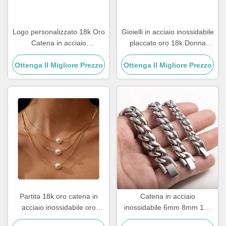
Logo personalizzato 18k Oro
Gioielli in acciaio inossidabile
Catena in acciaio
placcato oro 18k Donna
inossidabile Uomini Gioielli
Collana girocollo Croce 20
Ottenga Il Migliore Prezzo
Croce Pendenti Catene
Ottenga Il Migliore Prezzo
pollici
Partita 18k oro catena in
Catena in acciaio
acciaio inossidabile oro
inossidabile 6mm 8mm 18k
riempito tre colletti a strati
dorata Catena in acciaio