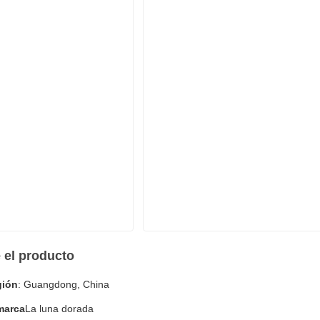
 el producto
gión
: Guangdong, China
marca
La luna dorada