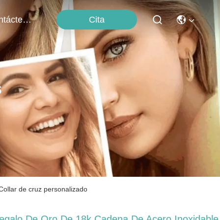
Cita
Contáctenos
s
Collar de cruz personalizado
egalo De Oro De 18k Cadena De Acero Inoxidable