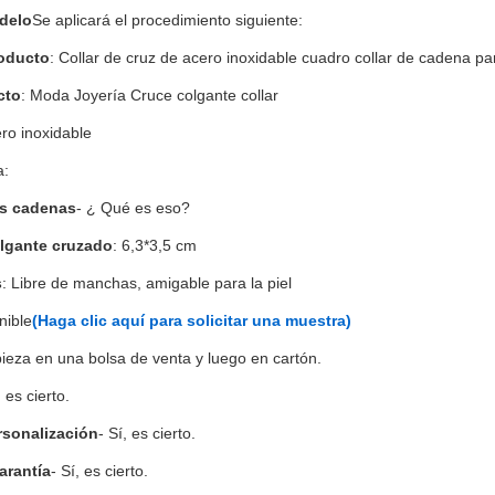
delo
Se aplicará el procedimiento siguiente:
oducto
: Collar de cruz de acero inoxidable cuadro collar de cadena p
cto
: Moda Joyería Cruce colgante collar
ero inoxidable
a:
as cadenas
- ¿ Qué es eso?
lgante cruzado
: 6,3*3,5 cm
s
: Libre de manchas, amigable para la piel
nible
(Haga clic aquí para solicitar una muestra)
pieza en una bolsa de venta y luego en cartón.
, es cierto.
rsonalización
- Sí, es cierto.
arantía
- Sí, es cierto.