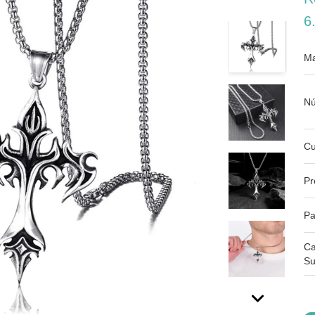
6
Ma
Nú
Cu
Pr
Pa
Ca
Su