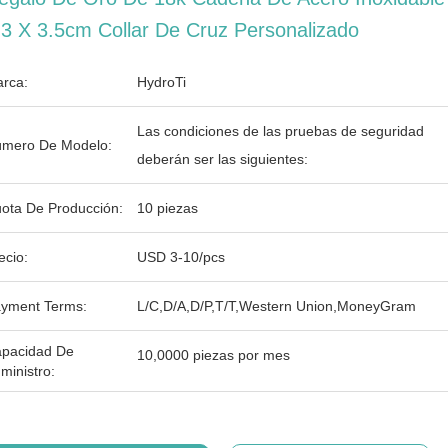
.3 X 3.5cm Collar De Cruz Personalizado
rca:
HydroTi
Las condiciones de las pruebas de seguridad
mero De Modelo:
deberán ser las siguientes:
ota De Producción:
10 piezas
ecio:
USD 3-10/pcs
yment Terms:
L/C,D/A,D/P,T/T,Western Union,MoneyGram
pacidad De
10,0000 piezas por mes
ministro: