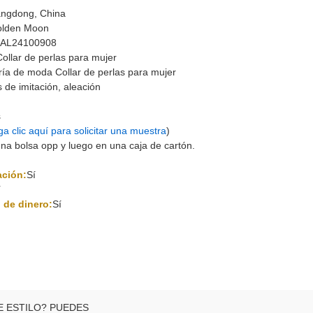
ngdong, China
lden Moon
-AL24100908
Collar de perlas para mujer
ría de moda Collar de perlas para mujer
s de imitación, aleación
s
a clic aquí para solicitar una muestra
)
na bolsa opp y luego en una caja de cartón.
ación:
Sí
í
 de dinero:
Sí
E ESTILO? PUEDES