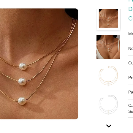
D
C
Ma
Nú
Cu
Pr
Pa
Ca
Su