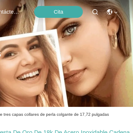
Cita
Contáctenos
s
e tres capas collares de perla colgante de 17,72 pulgadas
iesta De Oro De 18k De Acero Inoxidable Cadena