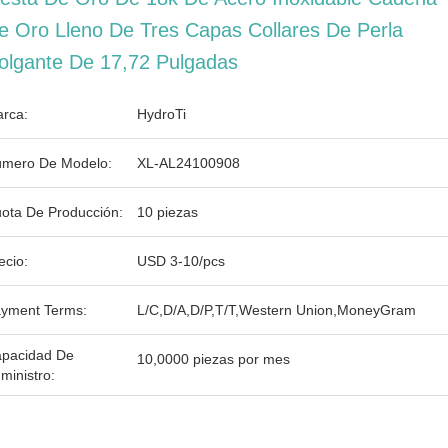
e Oro Lleno De Tres Capas Collares De Perla
olgante De 17,72 Pulgadas
rca:
HydroTi
mero De Modelo:
XL-AL24100908
ota De Producción:
10 piezas
ecio:
USD 3-10/pcs
yment Terms:
L/C,D/A,D/P,T/T,Western Union,MoneyGram
pacidad De
10,0000 piezas por mes
ministro: