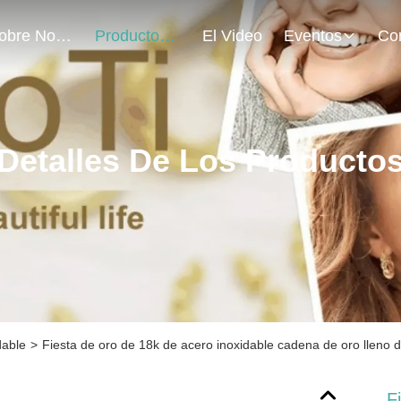
Sobre Nosotros
Productos
El Video
Eventos
Detalles De Los Producto
dable
>
Fiesta de oro de 18k de acero inoxidable cadena de oro lleno d
F