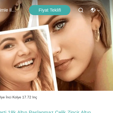
Fiyat Teklifi
Bizimle İletişim
lye İnci Kolye 17.72 Inç
arti 18k Altın Paslanmaz Çelik Zincir Altın