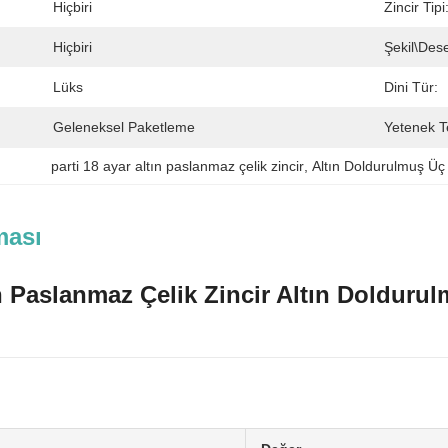
Hiçbiri
Zincir Tipi
Hiçbiri
Şekil\des
Lüks
Dini Tür:
Geleneksel Paketleme
Yetenek T
parti 18 ayar altın paslanmaz çelik zincir
, 
Altın Doldurulmuş Üç
ması
ın Paslanmaz Çelik Zincir Altın Dolduru