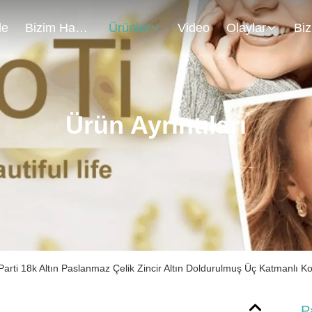
de
Bizim Hakkımızda
Ürünler
Video
Olaylar
Ürün Ayrıntıları
Parti 18k Altın Paslanmaz Çelik Zincir Altın Doldurulmuş Üç Katmanlı Ko
P