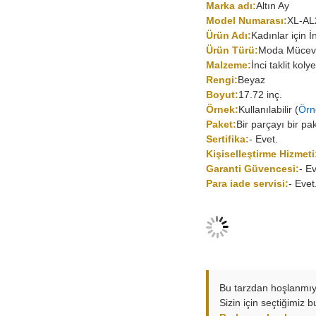
Marka adı:
Altın Ay
Model Numarası:
XL-AL
Ürün Adı:
Kadınlar için İ
Ürün Türü:
Moda Mücevhe
Malzeme:
İnci taklit koly
Rengi:
Beyaz
Boyut:
17.72 inç.
Örnek:
Kullanılabilir (
Örn
Paket:
Bir parçayı bir pa
Sertifika:
- Evet.
Kişiselleştirme Hizmeti
Garanti Güvencesi:
- Ev
Para iade servisi:
- Evet
Bu tarzdan hoşlanmı
Sizin için seçtiğimiz b