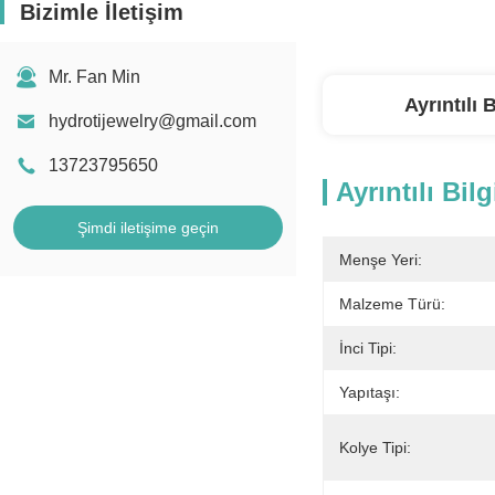
Bizimle İletişim
Mr. Fan Min
Ayrıntılı B
hydrotijewelry@gmail.com
13723795650
Ayrıntılı Bilg
Şimdi iletişime geçin
Menşe Yeri:
Malzeme Türü:
İnci Tipi:
Yapıtaşı:
Kolye Tipi: