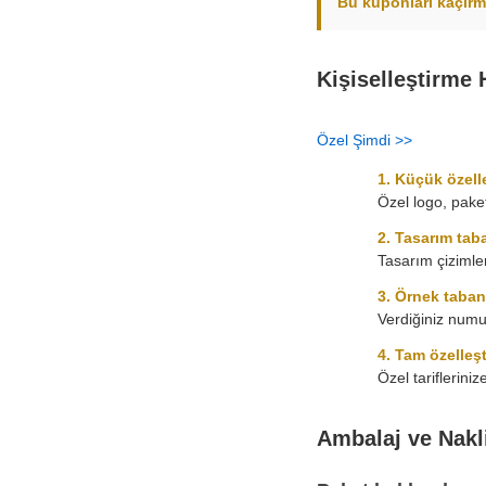
Bu kuponları kaçırm
Kişiselleştirme 
Özel Şimdi >>
1. Küçük özell
Özel logo, pake
2. Tasarım taba
Tasarım çizimle
3. Örnek taban
Verdiğiniz numu
4. Tam özelleş
Özel tariflerini
Ambalaj ve Nakl