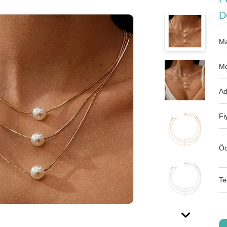
D
Ma
Mo
Ad
Fi
Öd
Te