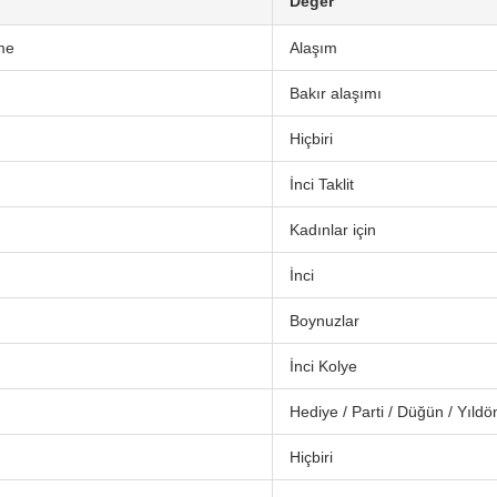
Değer
me
Alaşım
Bakır alaşımı
Hiçbiri
İnci Taklit
Kadınlar için
İnci
Boynuzlar
İnci Kolye
Hediye / Parti / Düğün / Yıld
Hiçbiri