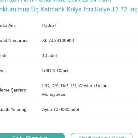
oldurulmuş Üç Katmanlı Kolye İnci Kolye 17.72 Inç
rka Adı:
HydroTi
del Numarası:
XL-AL24100908
edi:
10 adet
yat:
USD 3-10/pcs
L/C, D/A, D/P, T/T, Western Union,
eme Şartları:
MoneyGram
darik Yeteneği:
Ayda 10.0000 adet