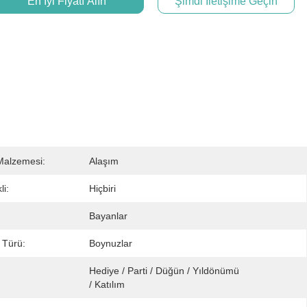
En İyi Fiyatı Alın
Şimdi Iletişime Geçin
Malzemesi:
Alaşım
li:
Hiçbiri
Bayanlar
 Türü:
Boynuzlar
Hediye / Parti / Düğün / Yıldönümü 
/ Katılım