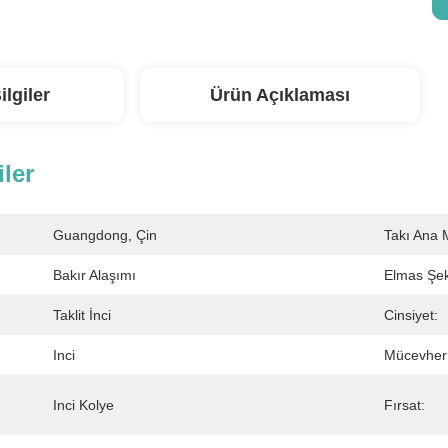
ilgiler
Ürün Açıklaması
iler
Guangdong, Çin
Takı Ana 
Bakır Alaşımı
Elmas Şek
Taklit İnci
Cinsiyet:
Inci
Mücevher
Inci Kolye
Fırsat: