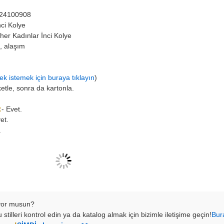
24100908
nci Kolye
r Kadınlar İnci Kolye
e, alaşım
ek istemek için buraya tıklayın
)
ketle, sonra da kartonla.
:
- Evet.
et.
.
yor musun?
u stilleri kontrol edin ya da katalog almak için bizimle iletişime geçin!
Bur