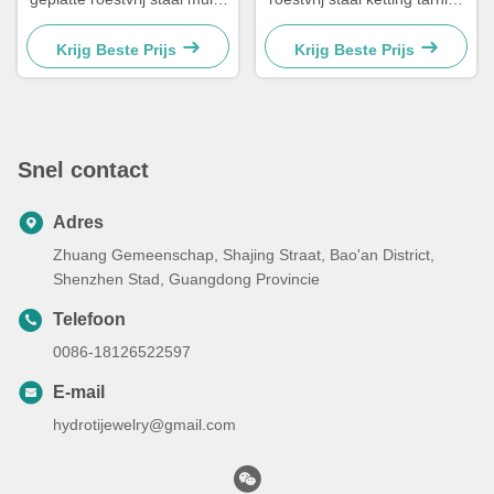
size keten zilver Cubaanse
gratis mens Cubaanse link
link keten
ketting
Krijg Beste Prijs
Krijg Beste Prijs
Snel contact
Adres
Zhuang Gemeenschap, Shajing Straat, Bao'an District,
Shenzhen Stad, Guangdong Provincie
Telefoon
0086-18126522597
E-mail
hydrotijewelry@gmail.com