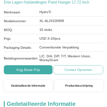
Drie Lagen Halskettingen Parel Hanger 17,72 Inch
HydroTi
Merknaam:
XL-AL24100908
Modelnummer:
10 stuks
MOQ:
USD 3-10/pcs
Prijs:
Conventionele Verpakking
Packaging Details:
L/C, D/A, D/P, T/T, Western Union,
Betalingsvoorwaarden:
MoneyGram
Krijg Beste Prijs
Contact Opnemen
Gedetailleerde Informatie
Productbeschrijving
Gedetailleerde Informatie