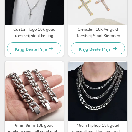
Custom logo 18k goud
Sieraden 18k Verguld
roestvrij staal ketting
Roestvrij Staal Sieraden
mannen sieraden kruis
Vrouw Choker Kruis Ketting
hanger kettingen
20 Inch
Krijg Beste Prijs
Krijg Beste Prijs
6mm 8mm 18k goud
45cm hiphop 18k goud
geplatte roestvrij staal multi-
roestvrij staal ketting tarnish