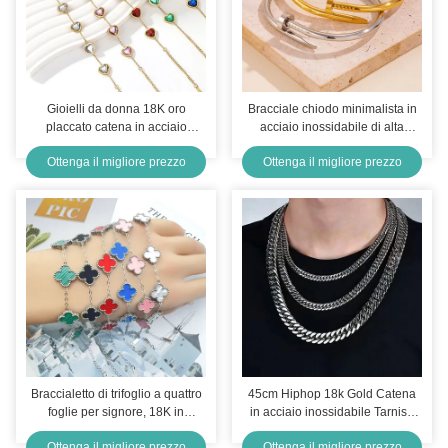
Gioielli da donna 18K oro
Bracciale chiodo minimalista in
placcato catena in acciaio
acciaio inossidabile di alta
inossidabile braccialetti di
qualità
Ottenga il migliore prezzo
Ottenga il migliore prezzo
cristallo per donne
Braccialetto di trifoglio a quattro
45cm Hiphop 18k Gold Catena
foglie per signore, 18K in
in acciaio inossidabile Tarnish
acciaio inossidabile dorato
Free Mens Collare di legame
Ottenga il migliore prezzo
Ottenga il migliore prezzo