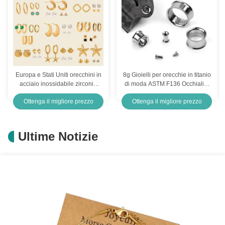
Europa e Stati Uniti orecchini in
8g Gioielli per orecchie in titanio
acciaio inossidabile zirconia
di moda ASTM F136 Occhiali a
senior sense di nicchia
filo interno in titanio
Ottenga il migliore prezzo
Ottenga il migliore prezzo
orecchini di perla gioielli in
acciaio titanio
Ultime Notizie