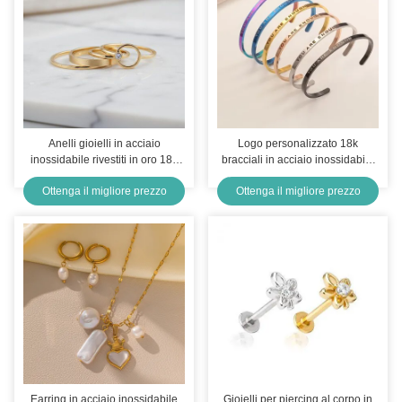
Anelli gioielli in acciaio
Logo personalizzato 18k
inossidabile rivestiti in oro 18k
bracciali in acciaio inossidabile
ipoallergenici, design
donne gioielli bracciali bracciali
Ottenga il migliore prezzo
Ottenga il migliore prezzo
minimalista moderno che
combina durabilità ed eleganza
per il quotidiano.
Earring in acciaio inossidabile
Gioielli per piercing al corpo in