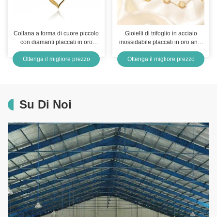
Collana a forma di cuore piccolo
Gioielli di trifoglio in acciaio
con diamanti placcati in oro
inossidabile placcati in oro anti-
14K, Bling, Amore per sempre,
tarnish per ragazze e donne
Ottenga il migliore prezzo
Ottenga il migliore prezzo
per la mamma
Su Di Noi