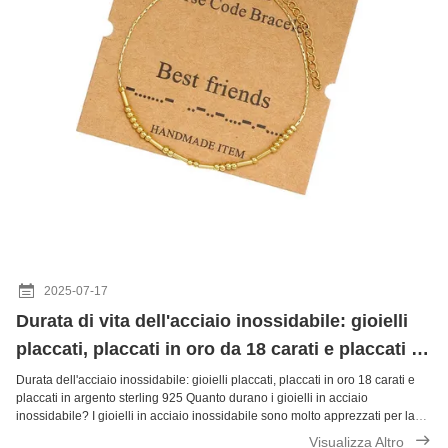
2025-07-17
Durata di vita dell'acciaio inossidabile: gioielli
placcati, placcati in oro da 18 carati e placcati in
argento da 925 sterling
Durata dell'acciaio inossidabile: gioielli placcati, placcati in oro 18 carati e
placcati in argento sterling 925 Quanto durano i gioielli in acciaio
inossidabile? I gioielli in acciaio inossidabile sono molto apprezzati per la
loro resistenza alla ruggine, all'ossidazione e alla corrosione. Se ...
Visualizza Altro