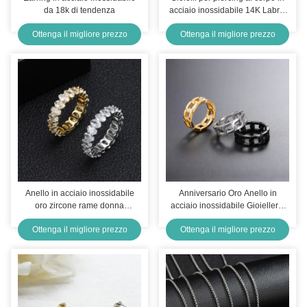
da 18k di tendenza
acciaio inossidabile 14K Labret
Lip Piercing Jewelry 1.2mm
Ottenga il migliore prezzo
Ottenga il migliore prezzo
Anello in acciaio inossidabile
Anniversario Oro Anello in
oro zircone rame donna
acciaio inossidabile Gioielleria
fidanzamento anelli
Catena Link Anello ODM
Ottenga il migliore prezzo
Ottenga il migliore prezzo