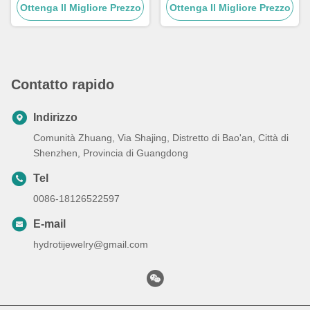
Ottenga Il Migliore Prezzo
Ottenga Il Migliore Prezzo
Corda per Coppie, 15 -
30cm
Contatto rapido
Indirizzo
Comunità Zhuang, Via Shajing, Distretto di Bao'an, Città di
Shenzhen, Provincia di Guangdong
Tel
0086-18126522597
E-mail
hydrotijewelry@gmail.com