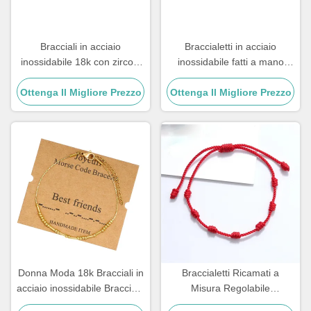
Bracciali in acciaio
Braccialetti in acciaio
inossidabile 18k con zirconi
inossidabile fatti a mano
di rame placcati oro e
regalo per coppia maschile
Ottenga Il Migliore Prezzo
diamanti da donna
Ottenga Il Migliore Prezzo
braccialetto con perline in
pietra
Donna Moda 18k Bracciali in
Braccialetti Ricamati a
acciaio inossidabile Bracciale
Misura Regolabile
Morse 21.5cm
Braccialetti Artigianali con