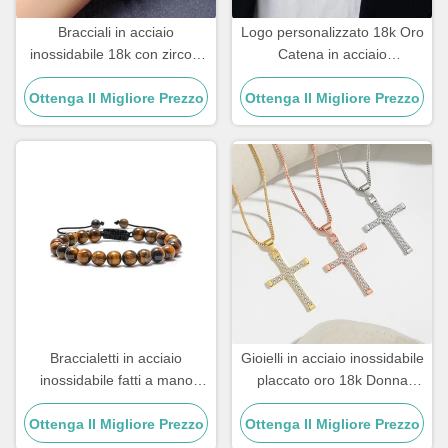
Bracciali in acciaio
Logo personalizzato 18k Oro
inossidabile 18k con zirconi
Catena in acciaio
di rame placcati oro e
inossidabile Uomini Gioielli
Ottenga Il Migliore Prezzo
diamanti da donna
Ottenga Il Migliore Prezzo
Croce Pendenti Catene
Braccialetti in acciaio
Gioielli in acciaio inossidabile
inossidabile fatti a mano
placcato oro 18k Donna
regalo per coppia maschile
Collana girocollo Croce 20
Ottenga Il Migliore Prezzo
braccialetto con perline in
Ottenga Il Migliore Prezzo
pollici
pietra