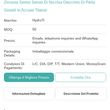
Zirconia Senior Sense Di Nicchia Orecchini Di Perla
Gioielli In Acciaio Titanio
HydroTi
Marchio:
50
MOQ:
Emails, telephone inquiries and WhatsApp
Prezzo:
inquiries
Packaging
Imballaggio convenzionale
Details:
Condizioni Di
L/C, D/A, D/P, T/T, Western Union, MoneyGram
Pagamento:
Ottenga Il Migliore Prezzo
Contatta Ora
Informazioni Dettagliate
Descrizione Del Prodotto