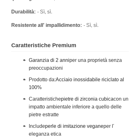
Durabilità:
- Sì, sì.
Resistente all' impallidimento:
- Sì, sì.
Caratteristiche Premium
Garanzia di 2 anni
per una proprietà senza
preoccupazioni
Prodotto da:
Acciaio inossidabile riciclato al
100%
Caratteristiche
pietre di zirconia cubica
con un
impatto ambientale inferiore a quello delle
pietre estratte
Include
perle di imitazione vegane
per l'
eleganza etica