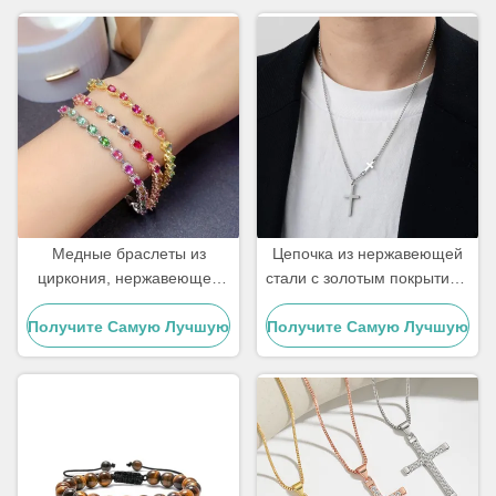
Медные браслеты из
Цепочка из нержавеющей
циркония, нержавеющей
стали с золотым покрытием
стали 18 карат, с золотым
18 карат для мужчин с
Получите Самую Лучшую
покрытием и
Получите Самую Лучшую
подвеской в виде креста,
бриллиантами, женский
ювелирные изделия
Цену
Цену
браслет