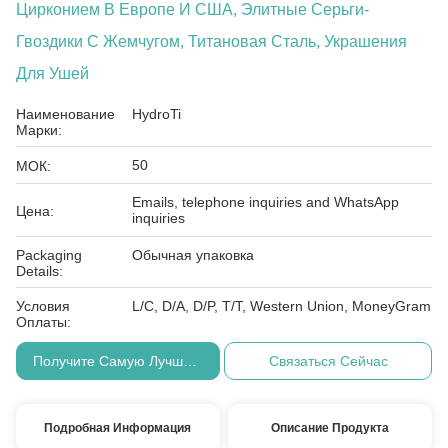
Цирконием В Европе И США, Элитные Серьги-
Гвоздики С Жемчугом, Титановая Сталь, Украшения
Для Ушей
Наименование
HydroTi
Марки:
50
МОК:
Emails, telephone inquiries and WhatsApp
Цена:
inquiries
Packaging
Обычная упаковка
Details:
Условия
L/C, D/A, D/P, T/T, Western Union, MoneyGram
Оплаты:
Получите Самую Лучшую Цену
Связаться Сейчас
Подробная Информация
Описание Продукта