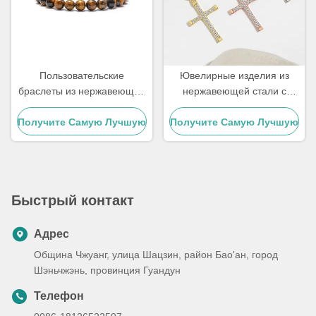
Пользовательские
Ювелирные изделия из
браслеты из нержавеющей
нержавеющей стали с
стали ручной работы,
позолотой 18 карат,
подарок для пары, мужской
Получите Самую Лучшую
Получите Самую Лучшую
женское колье-чокер с
браслет с бусинами из
крестом, 20 дюймов
Цену
Цену
тигрового глаза
Быстрый контакт
Адрес
Община Чжуанг, улица Шацзин, район Бао'ан, город
Шэньчжэнь, провинция Гуандун
Телефон