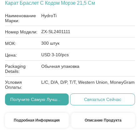
Карат Браслет С Кодом Морзе 21,5 См
Наименование
HydroTi
Марки:
ZX-SL2401111
Номер Модели:
300 штук
МОК:
USD 3-10/pcs
Цена:
Packaging
Обычная упаковка
Details:
Условия
L/C, D/A, D/P, T/T, Western Union, MoneyGram
Оплаты:
Получите Самую Лучшую Цену
Связаться Сейчас
Подробная Информация
Описание Продукта