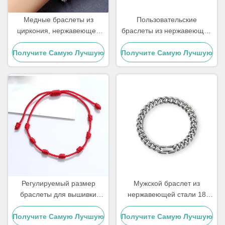
Медные браслеты из
Пользовательские
циркония, нержавеющей
браслеты из нержавеющей
стали 18 карат, с золотым
стали ручной работы,
Получите Самую Лучшую
покрытием и
подарок для пары, мужской
Получите Самую Лучшую
бриллиантами, женский
браслет с бусинами из
Цену
Цену
браслет
тигрового глаза
Регулируемый размер
Мужской браслет из
браслеты для вышивки
нержавеющей стали 18
браслеты для вязания
карат с кубинским звеном 6
Получите Самую Лучшую
браслеты для пары 15 - 30
Получите Самую Лучшую
мм 8 мм