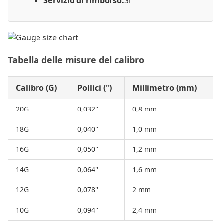
Servizio di rimborso:
Sì
Tabella delle misure del calibro
Calibro (G)
Pollici ('')
Millimetro (mm)
20G
0,032''
0,8 mm
18G
0,040''
1,0 mm
16G
0,050''
1,2 mm
14G
0,064''
1,6 mm
12G
0,078''
2 mm
10G
0,094''
2,4 mm