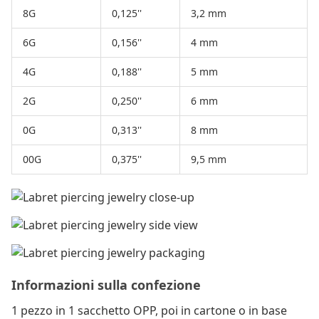
8G
0,125''
3,2 mm
6G
0,156''
4 mm
4G
0,188''
5 mm
2G
0,250''
6 mm
0G
0,313''
8 mm
00G
0,375''
9,5 mm
Informazioni sulla confezione
1 pezzo in 1 sacchetto OPP, poi in cartone o in base