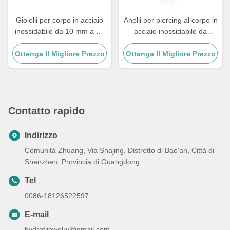
Gioielli per corpo in acciaio
Anelli per piercing al corpo in
inossidabile da 10 mm a 12
acciaio inossidabile da
mm Gioielli per piercing per
10mm e 12mm, unisex, in
Ottenga Il Migliore Prezzo
polpetto da strass
Ottenga Il Migliore Prezzo
acciaio chirurgico per
ombelico
Contatto rapido
Indirizzo
Comunità Zhuang, Via Shajing, Distretto di Bao'an, Città di
Shenzhen, Provincia di Guangdong
Tel
0086-18126522597
E-mail
hydrotijewelry@gmail.com