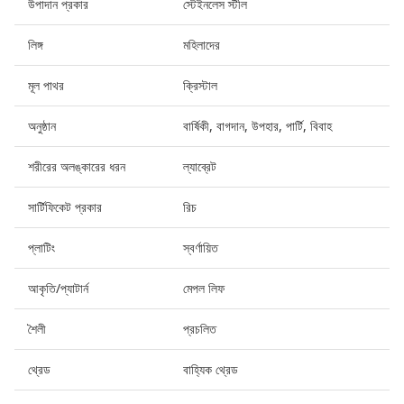
উপাদান প্রকার
স্টেইনলেস স্টীল
লিঙ্গ
মহিলাদের
মূল পাথর
ক্রিস্টাল
অনুষ্ঠান
বার্ষিকী, বাগদান, উপহার, পার্টি, বিবাহ
শরীরের অলঙ্কারের ধরন
ল্যাব্রেট
সার্টিফিকেট প্রকার
রিচ
প্লাটিং
স্বর্ণায়িত
আকৃতি/প্যাটার্ন
মেপল লিফ
শৈলী
প্রচলিত
থ্রেড
বাহ্যিক থ্রেড