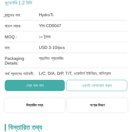
জুয়েলারি 1.2 মিমি
HydroTi
ব্র্যান্ডের নাম:
YH-CD0047
মডেল নম্বর:
১০ টুকরা
MOQ.:
USD 3-10/pcs
দাম:
Packaging
প্রচলিত প্যাকেজিং
Details:
L/C, D/A, D/P, T/T, ওয়েস্টার্ন ইউনিয়ন, মানিগ্রাম
অর্থ প্রদানের শর্তাবলী:
সেরা দাম পান
এখনই যোগাযোগ করুন
বিস্তারিত তথ্য
পণ্যের বিবরণ
বিস্তারিত তথ্য