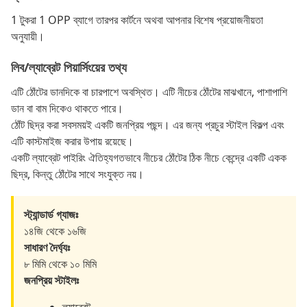
1 টুকরা 1 OPP ব্যাগে তারপর কার্টনে অথবা আপনার বিশেষ প্রয়োজনীয়তা
অনুযায়ী।
লিব/ল্যাব্রেট পিয়ার্সিংয়ের তথ্য
এটি ঠোঁটের ডানদিকে বা চারপাশে অবস্থিত। এটি নীচের ঠোঁটের মাঝখানে, পাশাপাশি
ডান বা বাম দিকেও থাকতে পারে।
ঠোঁট ছিদ্র করা সবসময়ই একটি জনপ্রিয় পছন্দ। এর জন্য প্রচুর স্টাইল বিকল্প এবং
এটি কাস্টমাইজ করার উপায় রয়েছে।
একটি ল্যাব্রেট পাইরিং ঐতিহ্যগতভাবে নীচের ঠোঁটের ঠিক নীচে কেন্দ্রে একটি একক
ছিদ্র, কিন্তু ঠোঁটের সাথে সংযুক্ত নয়।
স্ট্যান্ডার্ড গ্যাজঃ
১৪জি থেকে ১৬জি
সাধারণ দৈর্ঘ্যঃ
৮ মিমি থেকে ১০ মিমি
জনপ্রিয় স্টাইলঃ