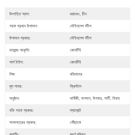
উৎপত্তি স্থল:
গুয়াংডং, চীন
গয়না প্রধান উপাদান:
স্টেইনলেস স্টীল
উপাদান প্রকার:
স্টেইনলেস স্টীল
ডায়মন্ড আকৃতি:
কোনটিই
পার্ল টাইপ:
কোনটিই
লিঙ্গ:
মহিলাদের
মূল পাথর:
ক্রিস্টাল
অনুষ্ঠান:
বার্ষিকী, বাগদান, উপহার, পার্টি, বিবাহ
বডি গহনা প্রকার:
ল্যাব্রেট
শংসাপত্রের প্রকার:
পৌঁছানো
প্লাটিং:
স্বর্ণ মুদ্রিত