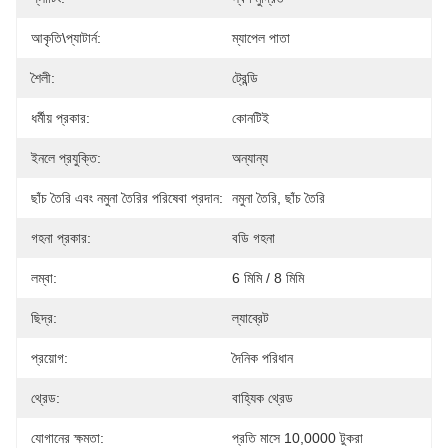
আকৃতি\প্যাটার্ন:
ম্যাপেল পাতা
শৈলী:
ট্রেন্ডি
ধর্মীয় প্রকার:
কোনটিই
ইনলে প্রযুক্তি:
অন্যান্য
ছাঁচ তৈরি এবং নমুনা তৈরির পরিষেবা প্রদান:
নমুনা তৈরি, ছাঁচ তৈরি
গহনা প্রকার:
বডি গহনা
লম্বা:
6 মিমি / 8 মিমি
ছিদ্র:
ল্যাব্রেট
প্রয়োগ:
দৈনিক পরিধান
থ্রেড:
বাহ্যিক থ্রেড
যোগানের ক্ষমতা:
প্রতি মাসে 10,0000 টুকরা