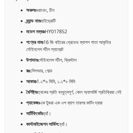
অঞ্চলঃ
গুয়াংডং, চীন
ব্র্যান্ড নামঃ
হাইড্রোটি
মডেল নম্বরঃ
HY017852
পণ্যের নামঃ
16 জি বাইরের থ্রেডেড ম্যাপল পাতা আকৃতির
স্টেইনলেস স্টীল ল্যাব্রেট
উপাদানঃ
স্টেইনলেস স্টীল, ক্রিস্টাল
রঙ:
সিলভার, গোল্ড
আকারঃ
1.২*৬ মিমি, ১.২*৮ মিমি
বৈশিষ্ট্যঃ
ত্বকের প্রতি বন্ধুত্বপূর্ণ, কোন অ্যালার্জি প্রতিক্রিয়া নেই
প্যাকেজঃ
এক টুকরা এক ওপ ব্যাগ তারপর কার্টন দ্বারা
সার্টিফিকেটঃ
হ্যাঁ।
কাস্টমাইজেশন সার্ভিস:
হ্যাঁ।