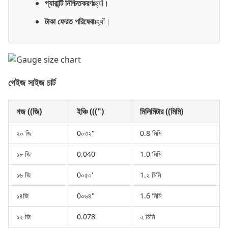
গ্যারান্টি নিশ্চিতকরণঃ
হ্যাঁ।
টাকা ফেরত পরিষেবাঃ
হ্যাঁ।
গেইজ সাইজ চার্ট
গজ ((জি)
ইঞ্চি (((")
মিলিমিটার ((মিমি)
২০ জি
0০৩২"
0.8 মিমি
১৮ জি
0.040'
1.0 মিমি
১৬ জি
0০৫০'
1.২ মিমি
১৪জি
0০৬৪"
1.6 মিমি
১২ জি
0.078'
২ মিমি