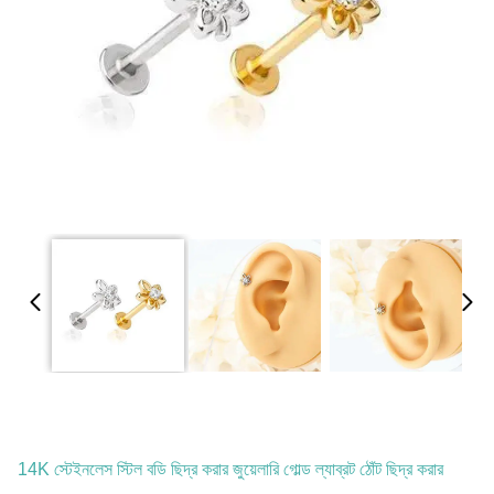
14K স্টেইনলেস স্টিল বডি ছিদ্র করার জুয়েলারি গোল্ড ল্যাব্রট ঠোঁট ছিদ্র করার