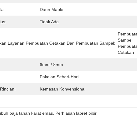
la:
Daun Maple
ius:
Tidak Ada
Pembuata
Sampel, 
kan Layanan Pembuatan Cetakan Dan Pembuatan Sampel:
Pembuata
Cetakan
6mm / 8mm
Pakaian Sehari-Hari
Rincian:
Kemasan Konvensional
tubuh baja tahan karat emas
, 
Perhiasan labret bibir