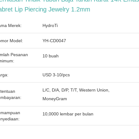
abret Lip Piercing Jewelry 1.2mm
ma Merek:
HydroTi
mor Model:
YH-CD0047
mlah Pesanan
10 buah
nimum:
rga:
USD 3-10/pcs
L/C, D/A, D/P, T/T, Western Union,
tentuan
mbayaran:
MoneyGram
emampuan
10,0000 lembar per bulan
nyediaan: