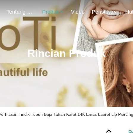
Tentang Kami
Produk
Video
Peristiwa
Rincian Produk
Perhiasan Tindik Tubuh Baja Tahan Karat 14K Emas Labret Lip Piercin
P