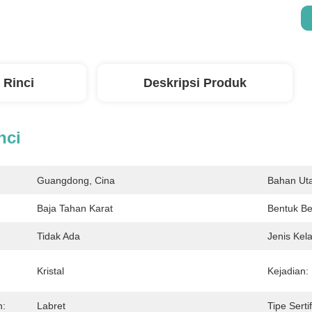
 Rinci
Deskripsi Produk
nci
Guangdong, Cina
Bahan Ut
Baja Tahan Karat
Bentuk Ber
Tidak Ada
Jenis Kel
Kristal
Kejadian:
h:
Labret
Tipe Sertif