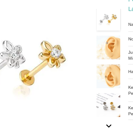
L
Na
No
Ju
Mi
Ha
Ke
Pe
K
Pe