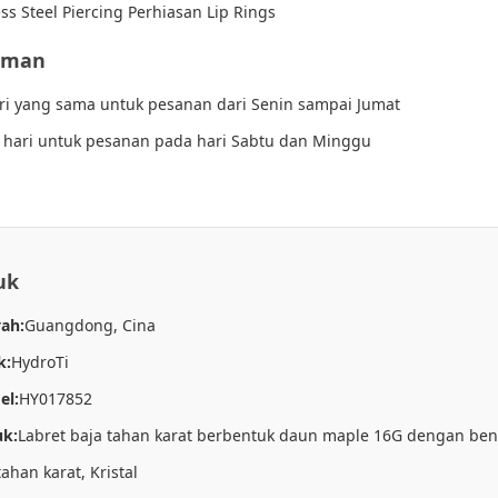
ss Steel Piercing Perhiasan Lip Rings
riman
ri yang sama untuk pesanan dari Senin sampai Jumat
 hari untuk pesanan pada hari Sabtu dan Minggu
uk
yah:
Guangdong, Cina
k:
HydroTi
el:
HY017852
k:
Labret baja tahan karat berbentuk daun maple 16G dengan ben
tahan karat, Kristal