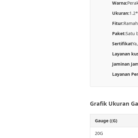
Warna:
Pera
Ukuran:
1.2
Fitur:
Ramah 
Paket:
Satu 
Sertifikat
Ya
Layanan kus
Jaminan Jam
Layanan Pe
Grafik Ukuran G
Gauge ((G)
20G