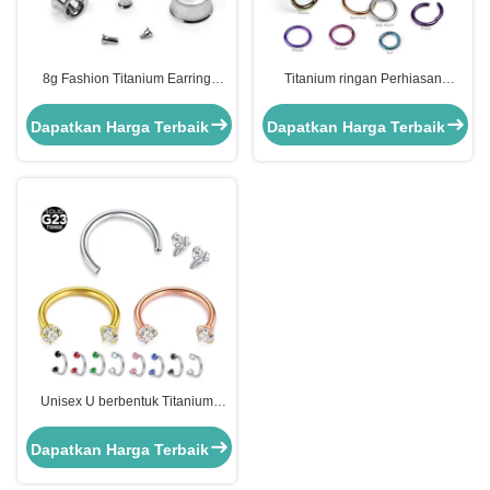
8g Fashion Titanium Earring
Titanium ringan Perhiasan
Jewelry ASTM F136 Titanium
Telinga Kupu-kupu Kembali
Internally Threaded Eyelet
Titanium Kliker 20g
Dapatkan Harga Terbaik
Dapatkan Harga Terbaik
Unisex U berbentuk Titanium
Perhiasan Telinga Zircon Rod
Nose Ring 12mm F136
Dapatkan Harga Terbaik