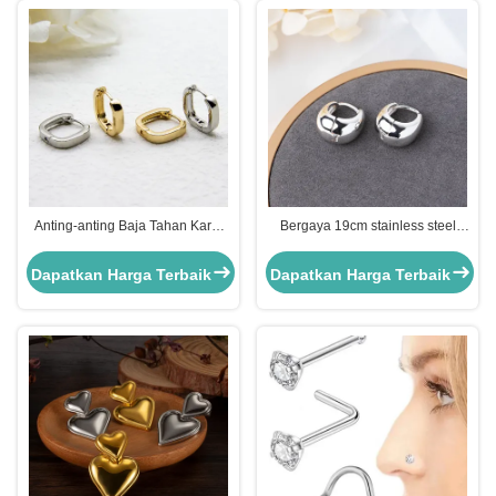
Anting-anting Baja Tahan Karat
Bergaya 19cm stainless steel
18k Wanita Minimalis Perhiasan
gold hoops Perhiasan Clip On
Anting-anting Bentuk Geometris
Silver Hoop Huggie
Dapatkan Harga Terbaik
Dapatkan Harga Terbaik
Persegi