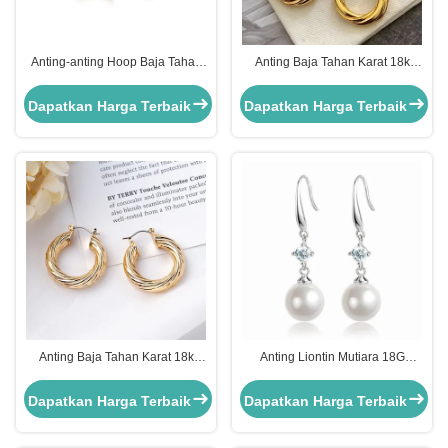
Anting-anting Hoop Baja Tahan
Anting Baja Tahan Karat 18k
Karat Wanita Emas 925 Sterling
Mewah Anting Lingkar Isi Emas
Silver Huggies
Besar Untuk Wanita
Dapatkan Harga Terbaik
Dapatkan Harga Terbaik
Anting Baja Tahan Karat 18k
Anting Liontin Mutiara 18G
Trendy Kustom Ukuran Besar
Hypoallergenic untuk Anak
Anting Hoop Lapis Emas untuk
Perempuan Remaja Anting
Dapatkan Harga Terbaik
Dapatkan Harga Terbaik
Wanita
Huggies Pirus