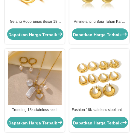
Gelang Hoop Emas Besar 18K
Anting-anting Baja Tahan Karat
Baja Tahan Karat Pertunangan
18k Perhiasan Wanita Anting-
Anting Hoop Perak Besar
anting Hoop Lapis Emas
Dapatkan Harga Terbaik
Dapatkan Harga Terbaik
Trending 18k stainless steel
Fashion 18k stainless steel anting
anting ODM Pearl drop anting
30mm 9g stainless steel anting
untuk gadis
emas
Dapatkan Harga Terbaik
Dapatkan Harga Terbaik