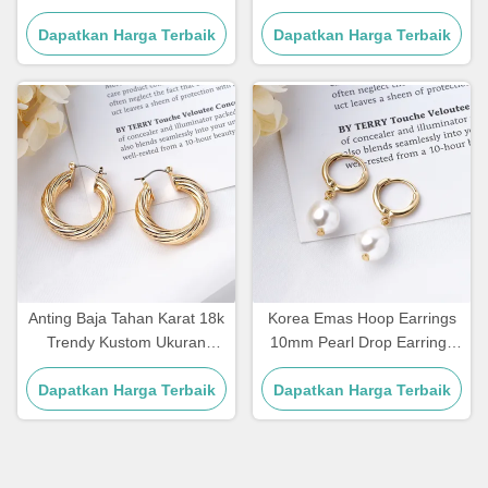
Perhiasan Anting-anting
Clip On Silver Hoop Huggie
Bentuk Geometris Persegi
Dapatkan Harga Terbaik
Dapatkan Harga Terbaik
Anting Baja Tahan Karat 18k
Korea Emas Hoop Earrings
Trendy Kustom Ukuran
10mm Pearl Drop Earrings
Besar Anting Hoop Lapis
Untuk Wanita
Dapatkan Harga Terbaik
Emas untuk Wanita
Dapatkan Harga Terbaik