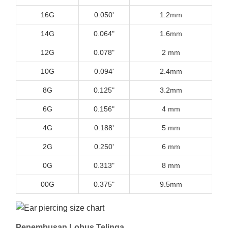
16G
0.050'
1.2mm
14G
0.064"
1.6mm
12G
0.078"
2 mm
10G
0.094'
2.4mm
8G
0.125"
3.2mm
6G
0.156"
4 mm
4G
0.188'
5 mm
2G
0.250'
6 mm
0G
0.313"
8 mm
00G
0.375"
9.5mm
Penembusan Lobus Telinga