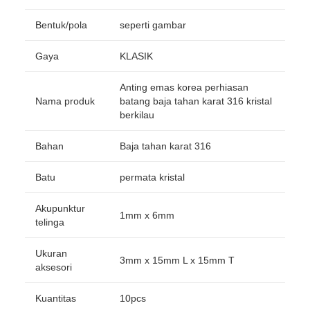
Bentuk/pola
seperti gambar
Gaya
KLASIK
Anting emas korea perhiasan
Nama produk
batang baja tahan karat 316 kristal
berkilau
Bahan
Baja tahan karat 316
Batu
permata kristal
Akupunktur
1mm x 6mm
telinga
Ukuran
3mm x 15mm L x 15mm T
aksesori
Kuantitas
10pcs