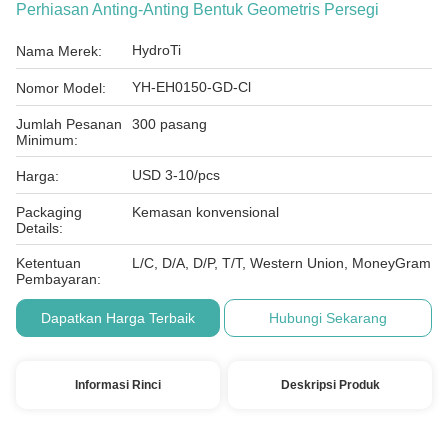
Perhiasan Anting-Anting Bentuk Geometris Persegi
HydroTi
Nama Merek:
YH-EH0150-GD-Cl
Nomor Model:
Jumlah Pesanan
300 pasang
Minimum:
USD 3-10/pcs
Harga:
Packaging
Kemasan konvensional
Details:
Ketentuan
L/C, D/A, D/P, T/T, Western Union, MoneyGram
Pembayaran:
Dapatkan Harga Terbaik
Hubungi Sekarang
Informasi Rinci
Deskripsi Produk