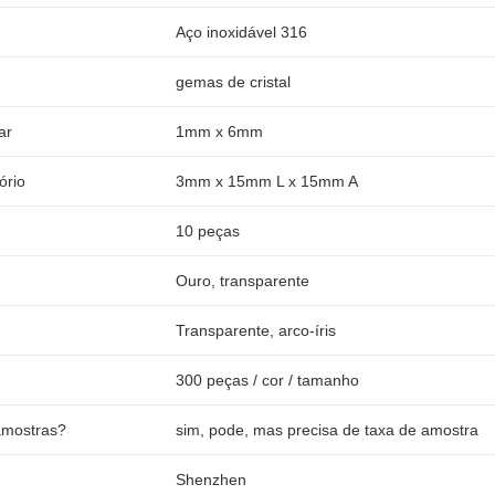
Aço inoxidável 316
gemas de cristal
ar
1mm x 6mm
ório
3mm x 15mm L x 15mm A
10 peças
Ouro, transparente
Transparente, arco-íris
300 peças / cor / tamanho
amostras?
sim, pode, mas precisa de taxa de amostra
Shenzhen