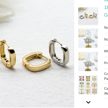
1
G
No
Nú
M
Pr
Co
Pa
Ca
Ab