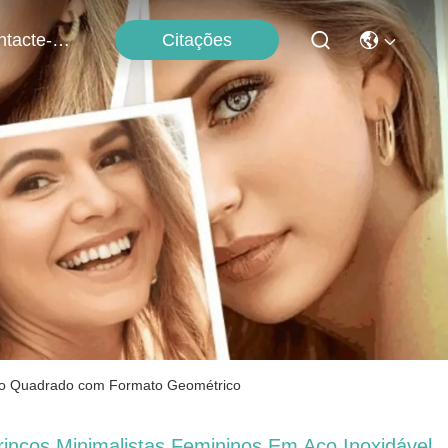
Citações
Contacte-Nos
inco Quadrado com Formato Geométrico
rincos Minimalistas Femininos Em Aço Inoxidável