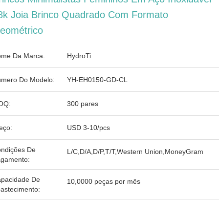
8k Joia Brinco Quadrado Com Formato
eométrico
me Da Marca:
HydroTi
mero Do Modelo:
YH-EH0150-GD-CL
OQ:
300 pares
eço:
USD 3-10/pcs
ndições De
L/C,D/A,D/P,T/T,Western Union,MoneyGram
gamento:
pacidade De
10,0000 peças por mês
astecimento: