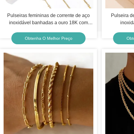
Pulseiras femininas de corrente de aço
Pulseira d
inoxidável banhadas a ouro 18K com
inoxid
cristais para mulheres
Obtenha O Melhor Preço
Obt