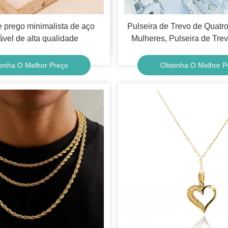
e prego minimalista de aço
Pulseira de Trevo de Quatr
ável de alta qualidade
Mulheres, Pulseira de Tre
Folhas da Sorte em Aço 
Banhado a Ouro 18K, Pu
enha O Melhor Preço
Obtenha O Melhor P
Corrente de Prata, Presente
Mulheres