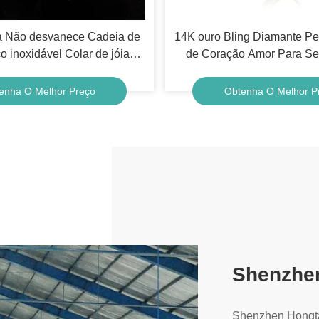
 Não desvanece Cadeia de
14K ouro Bling Diamante P
o inoxidável Colar de jóias
de Coração Amor Para Se
 corda Colar de corrente
Para Mamã
enha O Melhor Preço
Obtenha O Melhor P
Shenzhen
Shenzhen Hongtai 