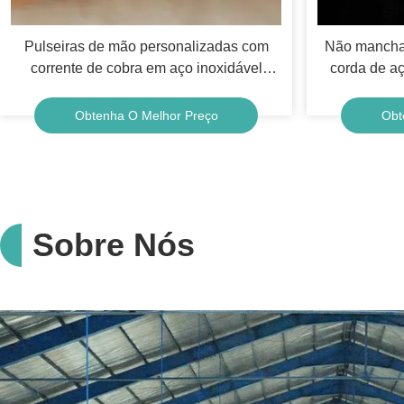
Pulseiras de mão personalizadas com
Não mancha
corrente de cobra em aço inoxidável
corda de aç
dourado para mulheres 6,69 polegadas
Colar de
Obtenha O Melhor Preço
Obt
Sobre Nós