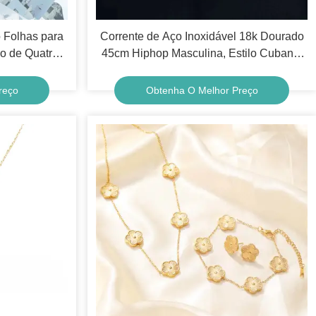
o Folhas para
Corrente de Aço Inoxidável 18k Dourado
vo de Quatro
45cm Hiphop Masculina, Estilo Cubano,
Inoxidável
Não Desbota
lseira de
reço
Obtenha O Melhor Preço
 de Joia para