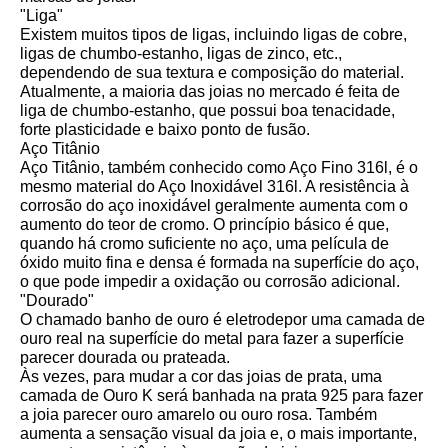
"Liga"
Existem muitos tipos de ligas, incluindo ligas de cobre,
ligas de chumbo-estanho, ligas de zinco, etc.,
dependendo de sua textura e composição do material.
Atualmente, a maioria das joias no mercado é feita de
liga de chumbo-estanho, que possui boa tenacidade,
forte plasticidade e baixo ponto de fusão.
Aço Titânio
Aço Titânio, também conhecido como Aço Fino 316l, é o
mesmo material do Aço Inoxidável 316l. A resistência à
corrosão do aço inoxidável geralmente aumenta com o
aumento do teor de cromo. O princípio básico é que,
quando há cromo suficiente no aço, uma película de
óxido muito fina e densa é formada na superfície do aço,
o que pode impedir a oxidação ou corrosão adicional.
"Dourado"
O chamado banho de ouro é eletrodepor uma camada de
ouro real na superfície do metal para fazer a superfície
parecer dourada ou prateada.
Às vezes, para mudar a cor das joias de prata, uma
camada de Ouro K será banhada na prata 925 para fazer
a joia parecer ouro amarelo ou ouro rosa. Também
aumenta a sensação visual da joia e, o mais importante,