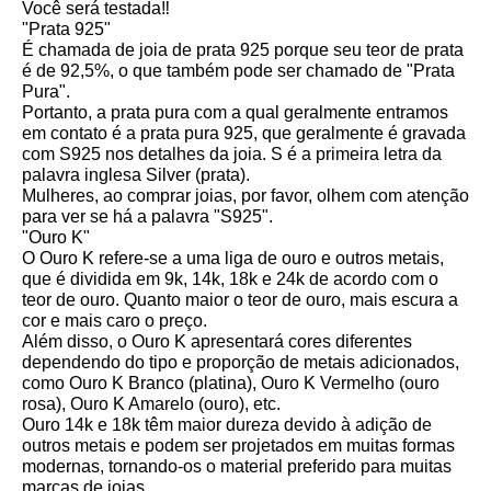
Você será testada‼ ️
"Prata 925"
É chamada de joia de prata 925 porque seu teor de prata
é de 92,5%, o que também pode ser chamado de "Prata
Pura".
Portanto, a prata pura com a qual geralmente entramos
em contato é a prata pura 925, que geralmente é gravada
com S925 nos detalhes da joia. S é a primeira letra da
palavra inglesa Silver (prata).
Mulheres, ao comprar joias, por favor, olhem com atenção
para ver se há a palavra "S925".
"Ouro K"
O Ouro K refere-se a uma liga de ouro e outros metais,
que é dividida em 9k, 14k, 18k e 24k de acordo com o
teor de ouro. Quanto maior o teor de ouro, mais escura a
cor e mais caro o preço.
Além disso, o Ouro K apresentará cores diferentes
dependendo do tipo e proporção de metais adicionados,
como Ouro K Branco (platina), Ouro K Vermelho (ouro
rosa), Ouro K Amarelo (ouro), etc.
Ouro 14k e 18k têm maior dureza devido à adição de
outros metais e podem ser projetados em muitas formas
modernas, tornando-os o material preferido para muitas
marcas de joias.