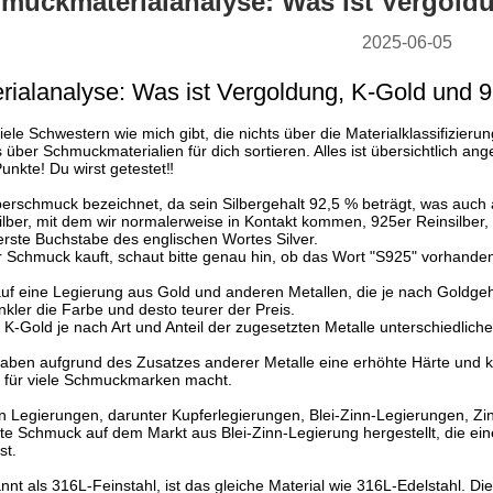
muckmaterialanalyse: Was ist Vergoldu
2025-06-05
alanalyse: Was ist Vergoldung, K-Gold und 9
iele Schwestern wie mich gibt, die nichts über die Materialklassifizie
 über Schmuckmaterialien für dich sortieren. Alles ist übersichtlich a
unkte! Du wirst getestet‼ ️
lberschmuck bezeichnet, da sein Silbergehalt 92,5 % beträgt, was auch 
Silber, mit dem wir normalerweise in Kontakt kommen, 925er Reinsilbe
er erste Buchstabe des englischen Wortes Silver.
 Schmuck kauft, schaut bitte genau hin, ob das Wort "S925" vorhanden 
auf eine Legierung aus Gold und anderen Metallen, die je nach Goldgeha
kler die Farbe und desto teurer der Preis.
K-Gold je nach Art und Anteil der zugesetzten Metalle unterschiedliche
aben aufgrund des Zusatzes anderer Metalle eine erhöhte Härte und k
l für viele Schmuckmarken macht.
von Legierungen, darunter Kupferlegierungen, Blei-Zinn-Legierungen, 
te Schmuck auf dem Markt aus Blei-Zinn-Legierung hergestellt, die eine 
st.
nnt als 316L-Feinstahl, ist das gleiche Material wie 316L-Edelstahl. D