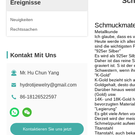
Sch
Ereignisse
Neuigkeiten
Schmuckmateri
Rechtssachen
Metallkunde
Ich glaube, dass es v
Heute werde ich alles
sind die wichtigsten P
"925er Silber"
Kontakt Mit Uns
Es wird als 925er Si
Daher ist das reine 
graviert ist. S ist d
Schwestern, wenn ihr
Mr. Hu Chun Yang
"K-Gold"
K-Gold bezieht sich 
hydrotijewelry@gmail.com
Goldgehalt, desto dun
Darüber hinaus weist 
(Gold) usw.
86-18126522597
14K- und 18K-Gold h
bevorzugten Materia
"Legierung"
Es gibt viele Arten 
Derzeit wird der meis
Schmelzpunkt aufwei
Titanstahl
Kontaktieren Sie uns jetzt
Titanstahl, auch beka