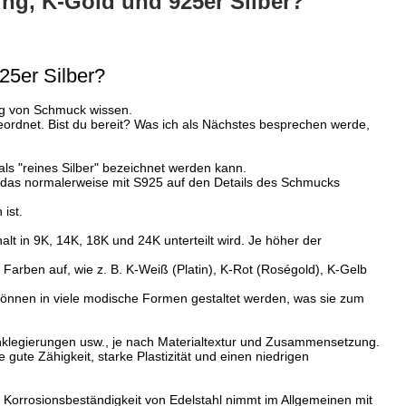
ng, K-Gold und 925er Silber?
25er Silber?
rung von Schmuck wissen.
ngeordnet. Bist du bereit? Was ich als Nächstes besprechen werde,
als "reines Silber" bezeichnet werden kann.
r, das normalerweise mit S925 auf den Details des Schmucks
ist.
lt in 9K, 14K, 18K und 24K unterteilt wird. Je höher der
 Farben auf, wie z. B. K-Weiß (Platin), K-Rot (Roségold), K-Gelb
önnen in viele modische Formen gestaltet werden, was sie zum
Zinklegierungen usw., je nach Materialtextur und Zusammensetzung.
gute Zähigkeit, starke Plastizität und einen niedrigen
ie Korrosionsbeständigkeit von Edelstahl nimmt im Allgemeinen mit