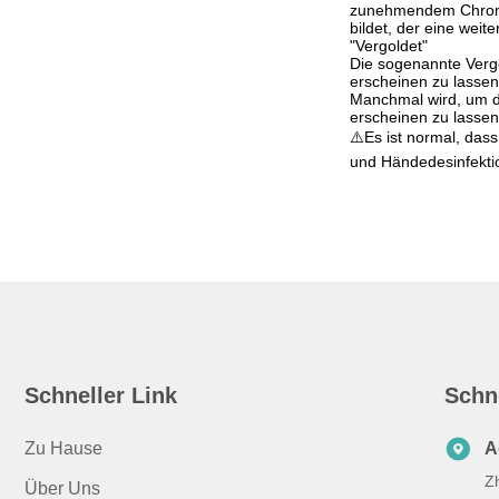
zunehmendem Chromgeh
bildet, der eine weit
"Vergoldet"
Die sogenannte Vergo
erscheinen zu lassen
Manchmal wird, um d
erscheinen zu lassen
⚠️Es ist normal, da
und Händedesinfektio
Schneller Link
Schn
Zu Hause
A
Zh
Über Uns