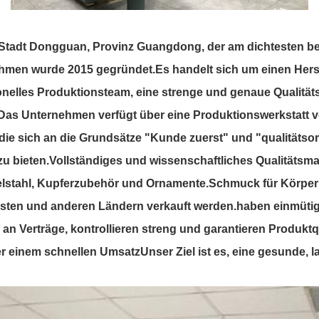
er Stadt Dongguan, Provinz Guangdong, der am dichtesten
en wurde 2015 gegründet.Es handelt sich um einen Herstell
lles Produktionsteam, eine strenge und genaue Qualitätsko
s Unternehmen verfügt über eine Produktionswerkstatt v
 die sich an die Grundsätze "Kunde zuerst" und "qualitätsor
zu bieten.Vollständiges und wissenschaftliches Qualitä
elstahl, Kupferzubehör und Ornamente.Schmuck für Körperpi
Osten und anderen Ländern verkauft werden.haben einmüti
ns an Verträge, kontrollieren streng und garantieren Produk
 einem schnellen UmsatzUnser Ziel ist es, eine gesunde, la