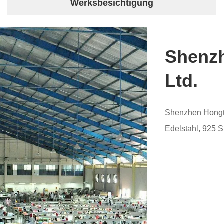
Werksbesichtigung
Shenzh
Ltd.
Shenzhen Hongtai
Edelstahl, 925 