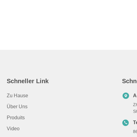
Schneller Link
Schn
Zu Hause
A
Zh
Über Uns
S
Produits
Te
Video
8