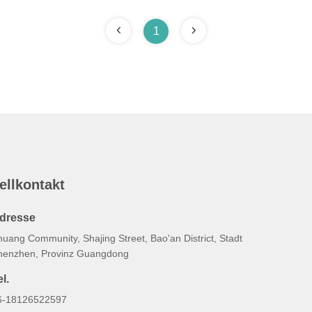
1
ellkontakt
dresse
uang Community, Shajing Street, Bao'an District, Stadt
henzhen, Provinz Guangdong
l.
6-18126522597