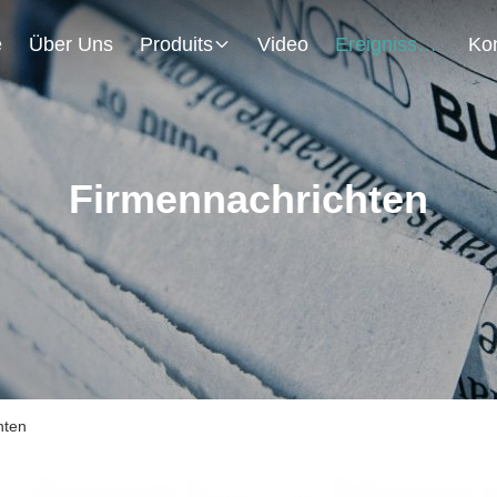
e
Über Uns
Produits
Video
Ereignisse
Firmennachrichten
hten