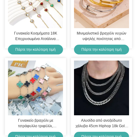
Γυναικεία Κοσμήματα 18K
Μινιμαλιστικό βραχιόλι νυχιών
Επιχρυσωμένα Ατσάλινα
υψηλής ποιότητας από
Αλυσίδα Κρύσταλλο Βραχιόλια
ανοξείδωτο χάλυβα
Πάρτε την καλύτερη τιμή
Πάρτε την καλύτερη τιμή
για Γυναίκες
Γυναικείο βραχιόλι με
Αλυσίδα από ανοξείδωτο
τετράφυλλο τριφύλλι,
χάλυβα 45cm Hiphop 18k Gold,
επιχρυσωμένο ανοξείδωτο
ανθεκτική στο μαύρισμα,
Πάρτε την καλύτερη τιμή
Πάρτε την καλύτερη τιμή