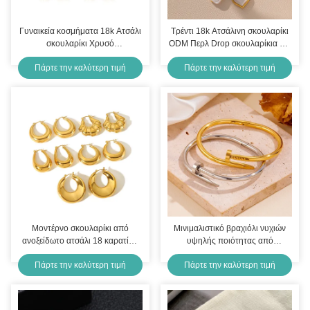
Γυναικεία κοσμήματα 18k Ατσάλι
Τρέντι 18k Ατσάλινη σκουλαρίκι
σκουλαρίκι Χρυσό
ODM Περλ Drop σκουλαρίκια για
επιχρυσωμένο σκουλαρίκια
κορίτσια
Πάρτε την καλύτερη τιμή
Πάρτε την καλύτερη τιμή
Hoop
Μοντέρνο σκουλαρίκι από
Μινιμαλιστικό βραχιόλι νυχιών
ανοξείδωτο ατσάλι 18 καρατίων
υψηλής ποιότητας από
30mm 9g Χρυσό σκουλαρίκι
ανοξείδωτο χάλυβα
Πάρτε την καλύτερη τιμή
Πάρτε την καλύτερη τιμή
από ανοξείδωτο ατσάλι