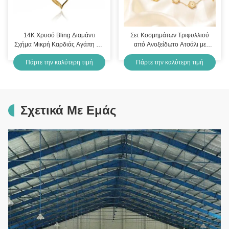
14K Χρυσό Bling Διαμάντι
Σετ Κοσμημάτων Τριφυλλιού
Σχήμα Μικρή Καρδιάς Αγάπη Για
από Ανοξείδωτο Ατσάλι με
Πάντα περιδέραιο για τη μαμά
Επιχρύσωση κατά της
Πάρτε την καλύτερη τιμή
Πάρτε την καλύτερη τιμή
Αμαύρωσης για Κορίτσια &
Γυναίκες
Σχετικά Με Εμάς