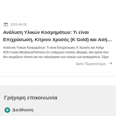
2025-06-05
Ανάλυση Υλικών Κοσμημάτων: Τι είναι
Επιχρύσωση, Κίτρινο Χρυσός (K Gold) και Ασήμι
925;
Ανάλυση Υλικών Κοσμημάτων: Τι είναι Επιχρύσωση, Κ Χρυσός και Ασήμι
925;Γνώση ΜετάλλωνΠιστεύω ότι υπάρχουν πολλές αδερφές σαν εμένα που
δεν γνωρίζουν τίποτα για την ταξινόμηση των υλικών των κοσμημάτων. Σήμερα,
θα ξεκαθαρίσω τα πάντα για τα υλικά κοσμημάτων για εσάς. Όλα είναι
Δείτε Περισσότερα
τακτοποιημένα καθαρά. Ε...
Γρήγορη επικοινωνία
Διεύθυνση