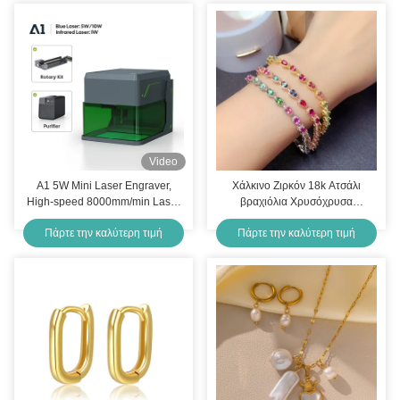
Video
A1 5W Mini Laser Engraver,
Χάλκινο Ζιρκόν 18k Ατσάλι
High-speed 8000mm/min Laser
βραχιόλια Χρυσόχρυσα
Cutter, Portable Laser Engraver,
Διαμαντένια γυναικεία βραχιόλι
Πάρτε την καλύτερη τιμή
Πάρτε την καλύτερη τιμή
Suitable For Wood, Leather,
Acrylic, Painted Metal, Class 1
Mini Laser Engraver