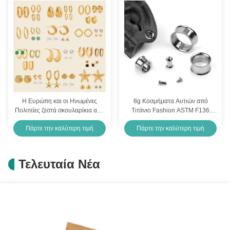
ανωτερότητας ins, ανοιχτό
βραχιόλι από τιτάνιο, ατσάλινο
κόσμημα χειρός, διασυνοριακό
βραχιόλι
Η Ευρώπη και οι Ηνωμένες
8g Κοσμήματα Αυτιών από
Πολιτείες ζεστά σκουλαρίκια από
Τιτάνιο Fashion ASTM F136
ανοξείδωτο χάλυβα από ζιρκόνια
Εσωτερικά Σπειρωματικό Eyelet
Πάρτε την καλύτερη τιμή
Πάρτε την καλύτερη τιμή
Τελευταία Νέα