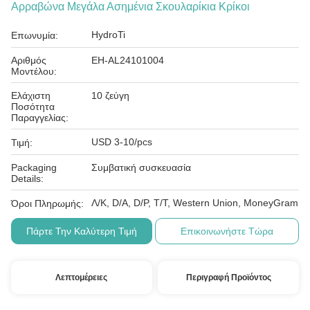
Αρραβώνα Μεγάλα Ασημένια Σκουλαρίκια Κρίκοι
HydroTi
Επωνυμία:
Αριθμός
EH-AL24101004
Μοντέλου:
Ελάχιστη
10 ζεύγη
Ποσότητα
Παραγγελίας:
USD 3-10/pcs
Τιμή:
Packaging
Συμβατική συσκευασία
Details:
Λ/Κ, D/A, D/P, T/T, Western Union, MoneyGram
Όροι Πληρωμής:
Πάρτε Την Καλύτερη Τιμή
Επικοινωνήστε Τώρα
Λεπτομέρειες
Περιγραφή Προϊόντος