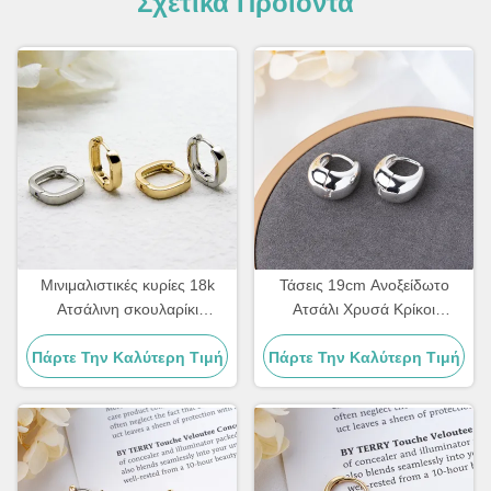
Σχετικά Προϊόντα
Μινιμαλιστικές κυρίες 18k
Τάσεις 19cm Ανοξείδωτο
Ατσάλινη σκουλαρίκι
Ατσάλι Χρυσά Κρίκοι
Κοσμήματα τετράγωνο
Κοσμήματα Clip On
Πάρτε Την Καλύτερη Τιμή
γεωμετρικό σχήμα
Πάρτε Την Καλύτερη Τιμή
Ασημένιοι Κρίκοι Huggie
σκουλαρίκια