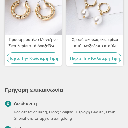
Προσαρμοσμένο Μοντέρνο
Χρυσά σκουλαρίκια κρίκοι
Σκουλαρίκι από Ανοξείδωτο
από ανοξείδωτο ατσάλι
Ατσάλι 18k Μεγάλο Μέγεθος
Κορέας 10mm με πέρλα για
Πάρτε Την Καλύτερη Τιμή
Επιχρυσωμένα Κρικάκια
Πάρτε Την Καλύτερη Τιμή
γυναίκες
Σκουλαρίκια Για Γυναίκες
Γρήγορη επικοινωνία
Διεύθυνση
Κοινότητα Zhuang, Οδός Shajing, Περιοχή Bao'an, Πόλη
Shenzhen, Επαρχία Guangdong