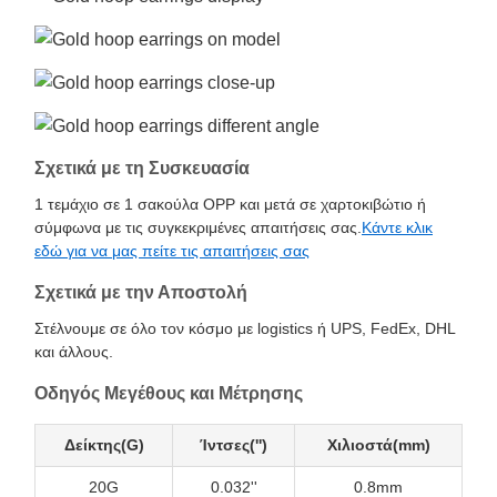
Σχετικά με τη Συσκευασία
1 τεμάχιο σε 1 σακούλα OPP και μετά σε χαρτοκιβώτιο ή
σύμφωνα με τις συγκεκριμένες απαιτήσεις σας.
Κάντε κλικ
εδώ για να μας πείτε τις απαιτήσεις σας
Σχετικά με την Αποστολή
Στέλνουμε σε όλο τον κόσμο με logistics ή UPS, FedEx, DHL
και άλλους.
Οδηγός Μεγέθους και Μέτρησης
Δείκτης(G)
Ίντσες('')
Χιλιοστά(mm)
20G
0.032''
0.8mm